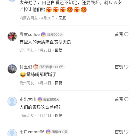
太差劲了，自己白看还不知足，还要毁坏，就应该安
监控让他们赔
内蒙古网友
4月26日
回复
零度coffee
首赞
有些人的素质简直丧尽天良
辽宁网友
4月25日
回复
付玉俊
首赞
鐵絲網都掰斷了
贵州网友
4月24日
回复
走出大山
首赞
人们的素质这么差吗？
河南网友
4月24日
回复
用户cmmtt66
首赞