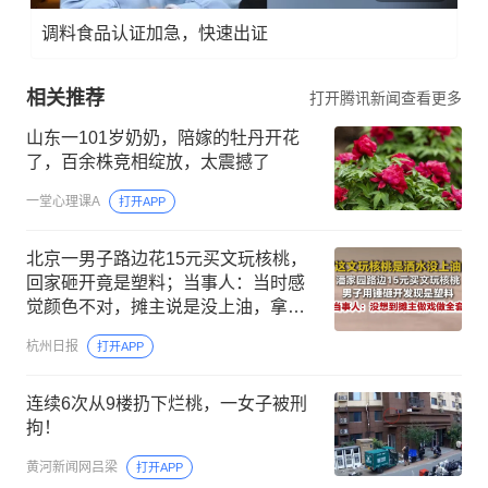
调料食品认证加急，快速出证
相关推荐
打开腾讯新闻查看更多
山东一101岁奶奶，陪嫁的牡丹开花
了，百余株竞相绽放，太震撼了
一堂心理课A
打开APP
北京一男子路边花15元买文玩核桃，
回家砸开竟是塑料；当事人：当时感
觉颜色不对，摊主说是没上油，拿回
去晒几天就好，没想到她做戏做全套
杭州日报
打开APP
连续6次从9楼扔下烂桃，一女子被刑
拘！
黄河新闻网吕梁
打开APP