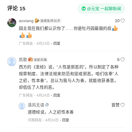
评论
15
@元宝 一起聊新闻
aoxiang
10
园主现在我们都认识你了……你是牡丹园最靓的叔
广东网友
4月23日
回复
凯歌
6
西方的《圣经》说，“人性是邪恶的”。所以制定了各种
规章制度、法律法规来防范和惩戒邪恶。咱们信奉“人
之初，性本善”，总认为我与人为善，就能收获善意。
却低估了人性的恶。
广东网友
4月24日
回复
清风无语
首赞
道德经说，人之初性本善
河南网友
4月24日
回复