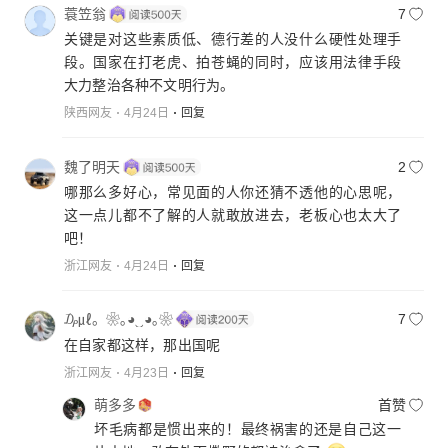
蓑笠翁
7
关键是对这些素质低、德行差的人没什么硬性处理手
段。国家在打老虎、拍苍蝇的同时，应该用法律手段
大力整治各种不文明行为。
陕西网友
4月24日
回复
魏了明天
2
哪那么多好心，常见面的人你还猜不透他的心思呢，
这一点儿都不了解的人就敢放进去，老板心也太大了
吧！
浙江网友
4月24日
回复
₯㎕。❀｡◕‿◕｡❀
7
在自家都这样，那出国呢
浙江网友
4月23日
回复
萌多多
首赞
坏毛病都是惯出来的！最终祸害的还是自己这一