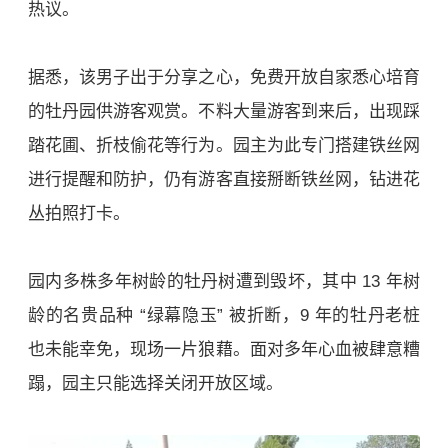
热议。
据悉，该男子出于分享之心，免费开放自家悉心培育
的牡丹园供游客观赏。不料大量游客到来后，出现踩
踏花圃、折枝偷花等行为。园主为此专门搭建铁丝网
进行提醒和防护，仍有游客直接掰断铁丝网，钻进花
丛拍照打卡。
园内多株多年树龄的牡丹树遭到毁坏，其中 13 年树
龄的名贵品种 “绿幕隐玉” 被折断，9 年的牡丹老桩
也未能幸免，现场一片狼藉。面对多年心血被肆意糟
蹋，园主只能选择关闭开放区域。