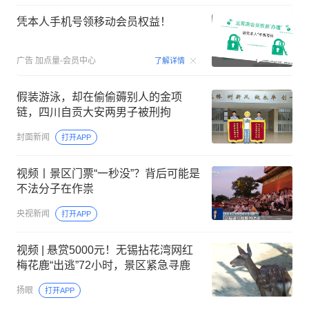
凭本人手机号领移动会员权益！
00:15
广告
加点量-会员中心
了解详情
假装游泳，却在偷偷薅别人的金项
链，四川自贡大安两男子被刑拘
封面新闻
打开APP
视频丨景区门票“一秒没”？背后可能是
不法分子在作祟
央视新闻
打开APP
视频 | 悬赏5000元！无锡拈花湾网红
梅花鹿“出逃”72小时，景区紧急寻鹿
扬眼
打开APP