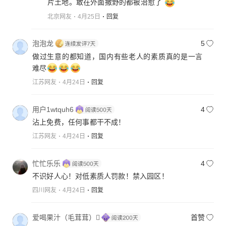
片土地。敢在外面撒野的都被治愈了
北京网友
4月25日
回复
泡泡龙
5
做过生意的都知道，国内有些老人的素质真的是一言
难尽
江苏网友
4月24日
回复
用户1wtquh6
4
沾上免费，任何事都干不成！
江苏网友
4月24日
回复
忙忙乐乐
4
不识好人心！对低素质人罚款！禁入园区！
四川网友
4月24日
回复
爱喝果汁（毛茸茸）
首赞