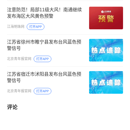
注意防范！局部11级大风！南通继续
发布海区大风黄色预警
江海明珠网
打开APP
江苏省徐州市睢宁县发布台风蓝色预
警信号
北京青年报官网
打开APP
江苏省宿迁市沭阳县发布台风蓝色预
警信号
北京青年报官网
打开APP
评论