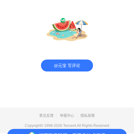
@元宝 写评论
意见反馈
举报中心
隐私政策
Copyright© 1998-
2026
Tencent.All Rights Reserved