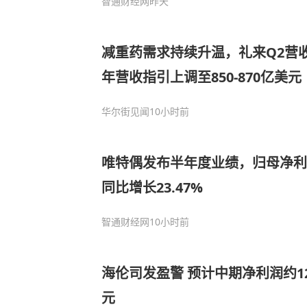
智通财经网
昨天
减重药需求持续升温，礼来Q2营收
年营收指引上调至850-870亿美
华尔街见闻
10小时前
唯特偶发布半年度业绩，归母净利润5
同比增长23.47%
智通财经网
10小时前
海伦司发盈警 预计中期净利润约12
元