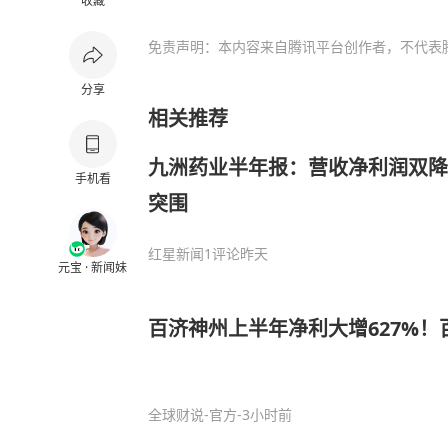
收藏
免责声明：本内容来自腾讯平台创作者，不代表
分享
相关推荐
九洲药业半年报：营收净利润双降
手机看
突围
红星新闻
1评论
昨天
元宝 · 新闻妹
百济神州上半年净利大增627%！
全球财说-官方
-3小时前