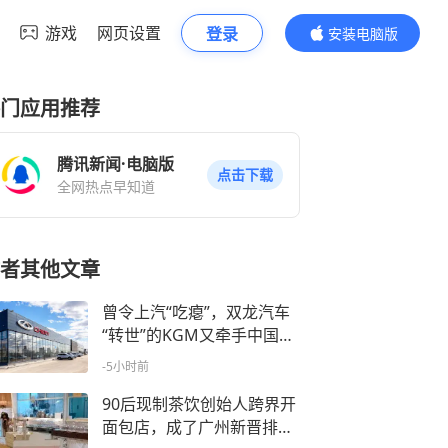
游戏
网页设置
登录
安装电脑版
内容更精彩
门应用推荐
腾讯新闻·电脑版
点击下载
全网热点早知道
者其他文章
曾令上汽“吃瘪”，双龙汽车
“转世”的KGM又牵手中国车
企，奇瑞全球化如何再进一
-5小时前
步
90后现制茶饮创始人跨界开
面包店，成了广州新晋排队