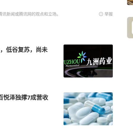
腾讯新闻或腾讯网的观点和立场。
举报
，低谷复苏，尚未
百悦泽独撑7成营收