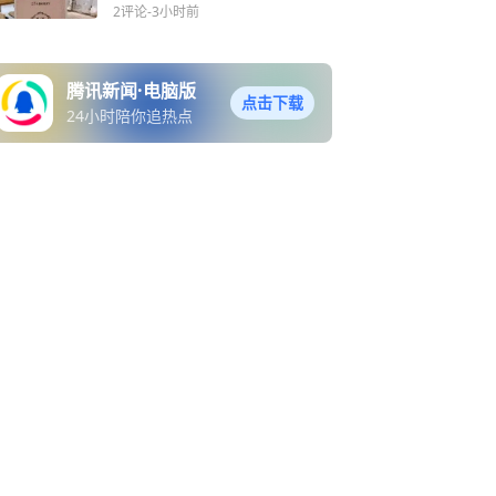
王，3年已孵化4个品牌
2评论
-3小时前
腾讯新闻·电脑版
点击下载
24小时陪你追热点