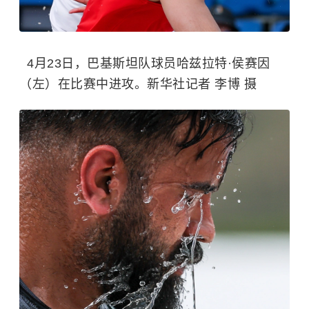
4月23日，巴基斯坦队球员哈兹拉特·侯赛因
（左）在比赛中进攻。新华社记者 李博 摄