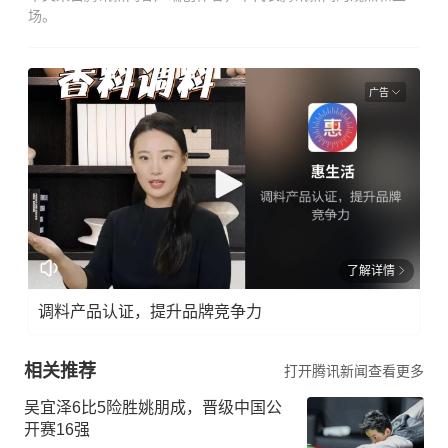
场。
广告
了解详情
调料产品认证，提升品牌竞争力
相关推荐
打开腾讯新闻查看更多
吴宜泽6比5险胜姚朋成，晋级中国公
开赛16强