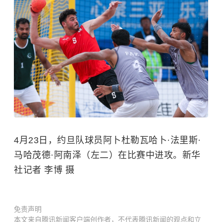
4月23日，约旦队球员阿卜杜勒瓦哈卜·法里斯·
马哈茂德·阿南泽（左二）在比赛中进攻。新华
社记者 李博 摄
免责声明
本文来自腾讯新闻客户端创作者，不代表腾讯新闻的观点和立