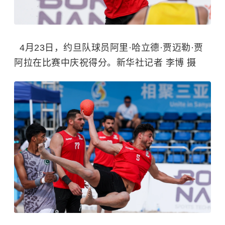
4月23日，约旦队球员阿里·哈立德·贾迈勒·贾
阿拉在比赛中庆祝得分。新华社记者 李博 摄