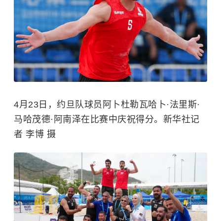
4月23日，约旦队球员阿卜杜勒瓦哈卜·法里斯·
马哈茂德·阿南泽在比赛中庆祝得分。新华社记
者 李博 摄