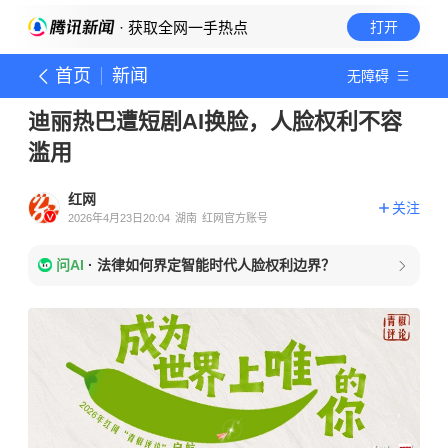
· 获取全网一手热点
打开
首页
新闻
无障碍
迪丽热巴遭短剧AI换脸，人脸权利不容
滥用
红网
关注
2026年4月23日20:04
湖南
红网官方账号
问AI
·
法律如何界定智能时代人脸权利边界？