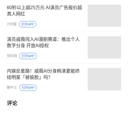
60秒以上超25万元 AI演员广告报价超
真人网红
IT时报
打开APP
演员戚薇闯入AI漫剧赛道：推出个人
数字分身 开放AI授权
快科技
打开APP
内娱反套路！戚薇AI分身韩清夏能终
结明星「被偷脸」吗？
鞭牛士
打开APP
评论