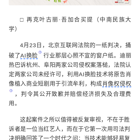
□ 再克叶古丽·吾加合买提（中南民族大
学）
4月23日，北京互联网法院的一纸判决，捅
破了
AI换脸
行业那层心照不宣的窗户纸。迪丽
热巴诉杭州、阜阳两家公司侵权案落槌，法院认
定两家公司未经许可，利用AI换脸技术将原告肖
像植入商业短剧用于引流牟利，构成
肖像权侵权
，判令其公开致歉并赔偿经济损失及合理费
用。
这起案件之所以值得被反复审视，不在于胜
诉者是一位当红艺人，而在于它第一次用司法判
决明确回答了一个时代之问：当技术能够轻易复