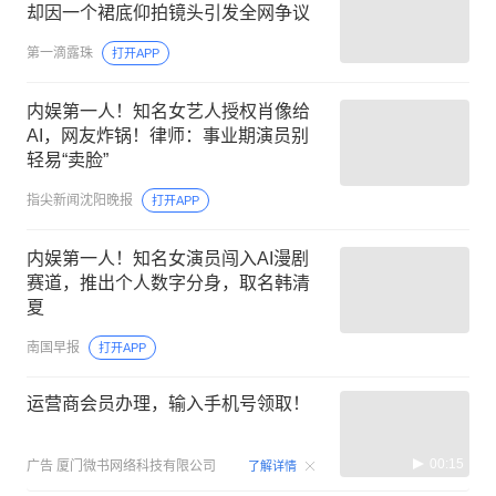
却因一个裙底仰拍镜头引发全网争议
第一滴露珠
打开APP
内娱第一人！知名女艺人授权肖像给
AI，网友炸锅！律师：事业期演员别
轻易“卖脸”
指尖新闻沈阳晚报
打开APP
内娱第一人！知名女演员闯入AI漫剧
赛道，推出个人数字分身，取名韩清
夏
南国早报
打开APP
运营商会员办理，输入手机号领取！
00:15
广告
厦门微书网络科技有限公司
了解详情