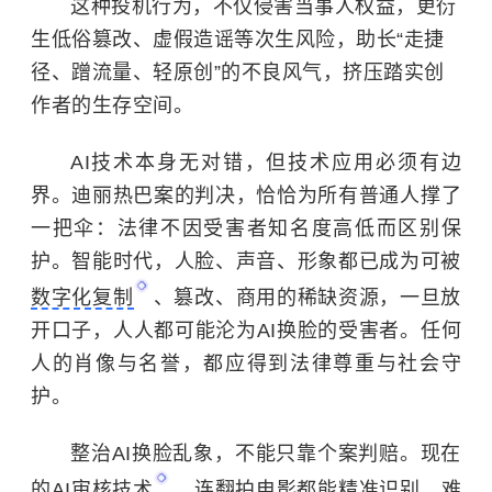
这种投机行为，不仅侵害当事人权益，更衍
生低俗篡改、虚假造谣等次生风险，助长“走捷
径、蹭流量、轻原创”的不良风气，挤压踏实创
作者的生存空间。
AI技术本身无对错，但技术应用必须有边
界。
迪丽热巴
案的判决，恰恰为所有普通人撑了
一把伞：法律不因受害者知名度高低而区别保
护。智能时代，人脸、声音、形象都已成为可被
数字化复制
、篡改、商用的稀缺资源，一旦放
开口子，人人都可能沦为AI换脸的受害者。任何
人的肖像与名誉，都应得到法律尊重与社会守
护。
整治AI换脸乱象，不能只靠个案判赔。现在
的
AI审核技术
，连翻拍电影都能精准识别，难