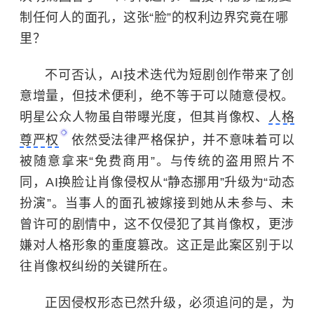
制任何人的面孔，这张“脸”的权利边界究竟在哪
里？
不可否认，AI技术迭代为短剧创作带来了创
意增量，但技术便利，绝不等于可以随意侵权。
明星公众人物虽自带曝光度，但其
肖像权
、
人格
尊严权
依然受法律严格保护，并不意味着可以
被随意拿来“免费商用”。与传统的盗用照片不
同，AI换脸让肖像侵权从“静态挪用”升级为“动态
扮演”。当事人的面孔被嫁接到她从未参与、未
曾许可的剧情中，这不仅侵犯了其肖像权，更涉
嫌对人格形象的重度篡改。这正是此案区别于以
往肖像权纠纷的关键所在。
正因侵权形态已然升级，必须追问的是，为