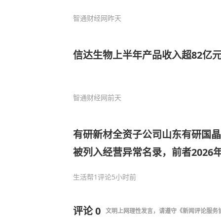
智通财经网
昨天
信达生物上半年产品收入超82亿元
智通财经网
前天
有研新材全资子公司山东有研国晶
被列入经营异常名录，前者2026
双增
生活帮
1评论
5小时前
评论
0
文明上网理性发言，请遵守
《新闻评论服务