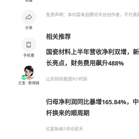
收藏
免责声明：本内容来自腾讯平台创作者，不代表
分享
相关推荐
国瓷材料上半年营收净利双增，新
手机看
长亮点，财务费用飙升488%
山东财经报道
9小时前
元宝 · 新闻妹
归母净利润同比暴增165.84%
杆换来的顺周期
红星新闻
1评论
前天