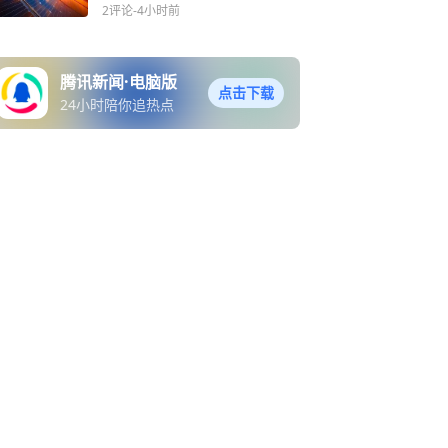
八大硅料巨头承诺产品售价
2评论
-4小时前
不低于成本
腾讯新闻·电脑版
点击下载
24小时陪你追热点