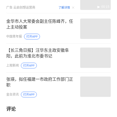
00:15
广告
云启创想运营商
了解详情
金华市人大常委会副主任陈峰齐，任
上主动投案
中国青年报
打开APP
【长三角日报】汪华东主政安徽阜
阳，此前为淮北市委书记
上观新闻
打开APP
张瑛，拟任福建一市政府工作部门正
职
金台资讯
打开APP
评论