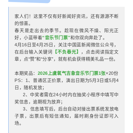
家人们！这里不仅有好新闻好资讯，还有源源不断
的惊喜。
春天是走出去的季节。趁现在微风不燥、阳光正
好，小蓝带着
“音乐节门票”
和你双向奔赴了。
4月16日至4月25日，关注中国蓝新闻微信公众号，
在后台输入关键词
【不负春光】
，点击阅读指定文
章，点“赞”和“分享”，就有机会获得精美礼品一份。
本期奖品：
2026上虞氧气吉象音乐节门票1张
×20份
PS：1、普通区正价票，演出日期为5月3日或5月4
日，随机发放；
2、中奖者需在24小时内在抽奖小程序中填写中
奖信息，逾期视为放弃；
3、信息填写后，后台自动对接出票系统发放电
子票，出票后有短信通知，届时刷身份证即可入
场。