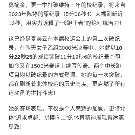
稳摘金，更一举打破维持三年的校纪录，将来自
2023年
陈婷
的原纪录（5分06秒4）大幅刷新近
12秒，用实力诠释了“长跑王者”的绝对统治力！
这已经是夏美云在本届校运会上的第二次破纪
录，在昨天女子乙组3000米决赛中，她就以
10
分22秒25
的成绩突破11分19秒6的校纪录夺冠，
如今又在1500米赛道上续写传奇。两个中长跑
项目均以破纪录的方式登顶，她的每一次突破，
都在刷新着北体校运的历史高度，更点燃了所有
运动员的拼搏斗志！
她的赛场表现，不仅是个人荣耀的加冕，更将北
体“追求卓越、拼搏向上”的体育精神展现得淋漓
尽致！