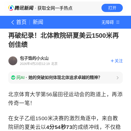
· 获取全网一手热点
打开
首页
新闻
无障碍
再破纪录！北体教院研夏美云1500米再
创佳绩
包子馅的小火山
关注
2026年4月23日12:19
北京
问AI
·
她的突破如何体现北体追求卓越的精神？
北京体育大学第56届田径运动会的跑道上，再添
传奇一笔！
在女子乙组1500米决赛的激烈角逐中，来自教
院研的夏美云以
4分54秒73
的成绩冲线，不仅稳