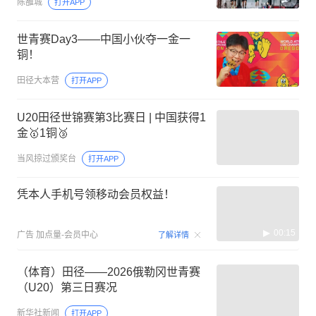
陈雒城
打开APP
世青赛Day3——中国小伙夺一金一
铜！
田径大本营
打开APP
U20田径世锦赛第3比赛日 | 中国获得1
金🥇1铜🥉
当风掠过颁奖台
打开APP
凭本人手机号领移动会员权益！
00:15
广告
加点量-会员中心
了解详情
（体育）田径——2026俄勒冈世青赛
（U20）第三日赛况
新华社新闻
打开APP