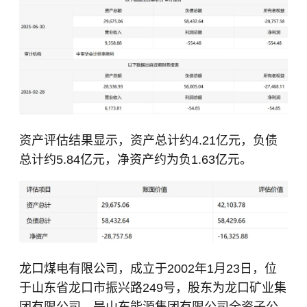
资产评估结果显示，资产总计约4.21亿元，负债
总计约5.84亿元，净资产约为负1.63亿元。
龙口煤电有限公司，成立于2002年1月23日，位
于
山东省龙口市振兴路249号，股东为龙口矿业集
团有限公司，是山东能源集团有限公司全资子公