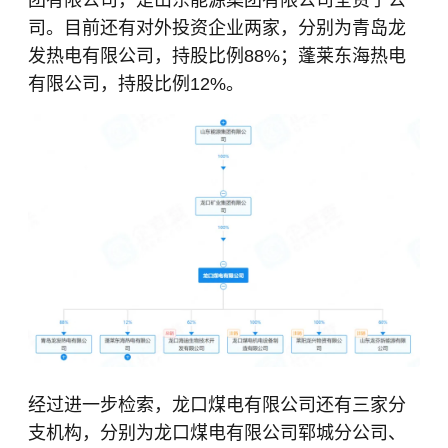
司。目前还有对外投资企业两家，分别为青岛龙
发热电有限公司，持股比例88%；蓬莱东海热电
有限公司，持股比例12%。
经过进一步检索，
龙口煤电有限公司还有三家分
支机构，分别为龙口煤电有限公司郓城分公司、