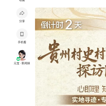
收藏
分享
手机看
元宝 · 新闻妹