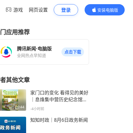
游戏
网页设置
登录
安装电脑版
内容更精彩
门应用推荐
腾讯新闻·电脑版
点击下载
全网热点早知道
者其他文章
家门口的变化 看得见的美好
｜息烽集中营历史纪念馆让
红色旅游更有温度，贴心服
00:44
-4小时前
务擦亮红色文旅名片
知知时政｜8月6日政务新闻