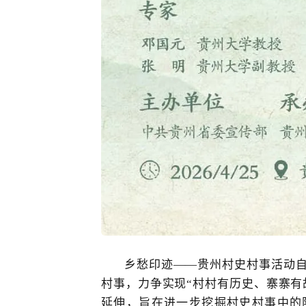
乡愁印迹
——贵州村史村事活动
村事，力争实现“村村有历史、寨寨有
延伸，旨在进一步挖掘村史村事中的