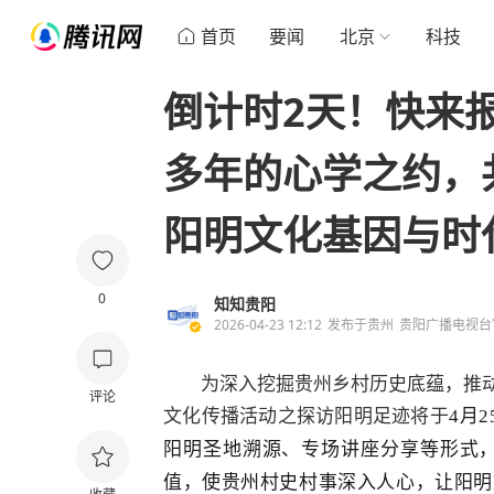
首页
要闻
北京
科技
倒计时2天！快来
多年的心学之约，
阳明文化基因与时
0
知知贵阳
2026-04-23 12:12
发布于
贵州
贵阳广播电视台
为深入挖掘贵州乡村历史底蕴，推
评论
文化传播活动之探访阳明足迹将于
4月
阳明圣地溯源、专场讲座分享等形式
值，使贵州村史村事深入人心，让阳明