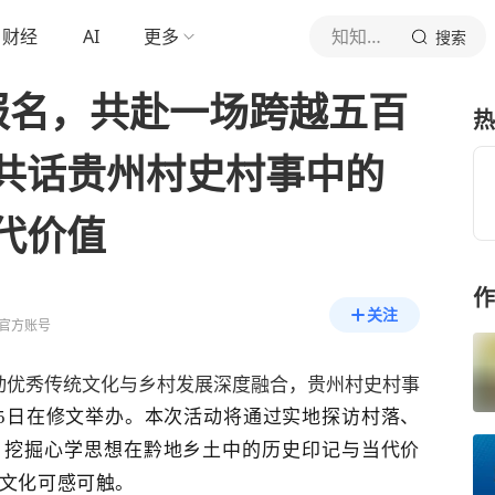
财经
AI
更多
知知贵阳
搜索
报名，共赴一场跨越五百
热
共话贵州村史村事中的
代价值
作
关注
官方账号
动优秀传统文化与乡村发展深度融合，贵州村史村事
25日在修文举办。本次活动将通过实地探访村落、
，挖掘心学思想在黔地乡土中的历史印记与当代价
文化可感可触。