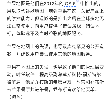
苹果地图是他们在2012年的
iOS 6
中推出的，
用以取代谷歌地图，增强苹果在这一关键产品上
的掌控能力，但遗憾的是推出之后在全球多地无
法正常使用，向用户提供了错误路线、错误地
标，体验远不及当时谷歌的地图服务。
苹果在地图上的失误，也导致库克罕见的公开道
歉，并建议用户尝试使用其他的地图服务。
苹果在地图上的失误，也导致了他们的管理层变
动，时任软件工程高级副总裁斯科特•福斯特尔
被解雇，他是乔布斯的亲密盟友，时常和乔布斯
去苹果餐厅共进午餐，乔布斯喜欢给他买单。
（海蓝）