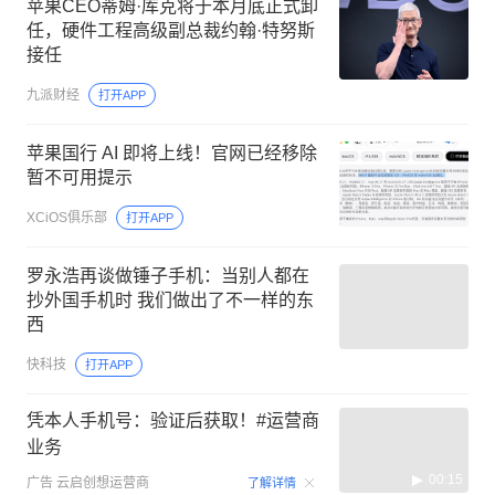
苹果CEO蒂姆·库克将于本月底正式卸
任，硬件工程高级副总裁约翰·特努斯
接任
九派财经
打开APP
苹果国行 AI 即将上线！官网已经移除
暂不可用提示
XCiOS俱乐部
打开APP
罗永浩再谈做锤子手机：当别人都在
抄外国手机时 我们做出了不一样的东
西
快科技
打开APP
凭本人手机号：验证后获取！#运营商
业务
00:15
广告
云启创想运营商
了解详情