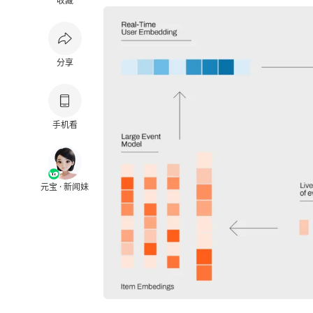
收藏
分享
手机看
元宝 · 新闻妹