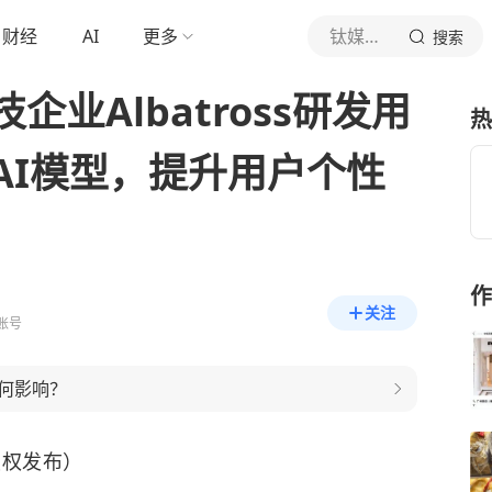
财经
AI
更多
钛媒体APP
搜索
业Albatross研发用
热
AI模型，提升用户个性
作
关注
账号
何影响？
授权发布）