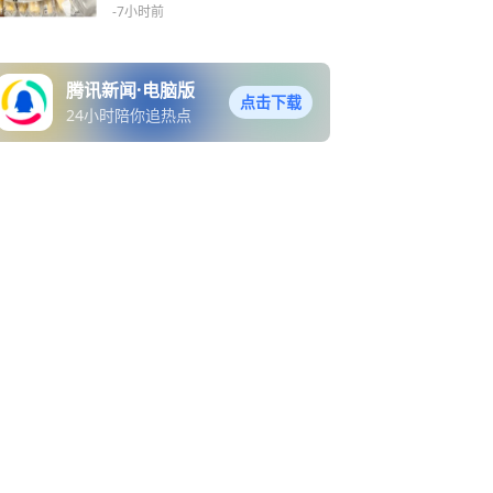
-7小时前
腾讯新闻·电脑版
点击下载
24小时陪你追热点