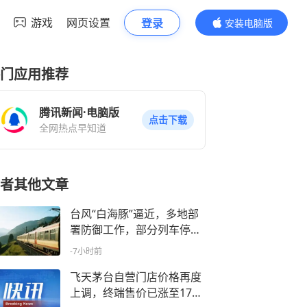
游戏
网页设置
登录
安装电脑版
内容更精彩
门应用推荐
腾讯新闻·电脑版
点击下载
全网热点早知道
者其他文章
台风“白海豚”逼近，多地部
署防御工作，部分列车停
运，多家景区调整运营，多
-7小时前
个演唱会紧急取消
飞天茅台自营门店价格再度
上调，终端售价已涨至1760