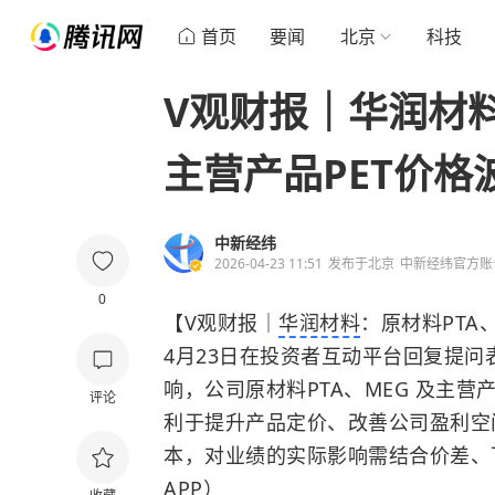
首页
要闻
北京
科技
V观财报｜华润材料
主营产品PET价格
中新经纬
2026-04-23 11:51
发布于
北京
中新经纬官方账
0
【V观财报｜
华润材料
：原材料PTA
4月23日在投资者互动平台回复提
响，公司原材料PTA、MEG 及主
评论
利于提升产品定价、改善公司盈利空
本，对业绩的实际影响需结合价差、
APP）