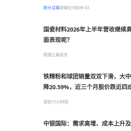
已构建铝电容全产业链
部分试看
财联社V说
08-03
国瓷材料2026年上半年营收继续
面表现呢？
苕国土鱼
前天
铁精粉和球团销量双双下滑，大中
降20.59%，近三个月股价跌近四
读创
15小时前
中银国际：需求高增、成本上升及