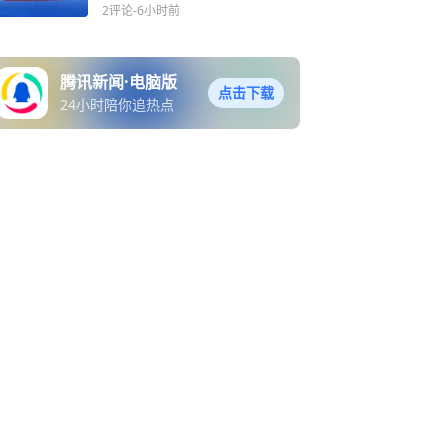
元/瓶
2评论
-6小时前
腾讯新闻·电脑版
点击下载
24小时陪你追热点