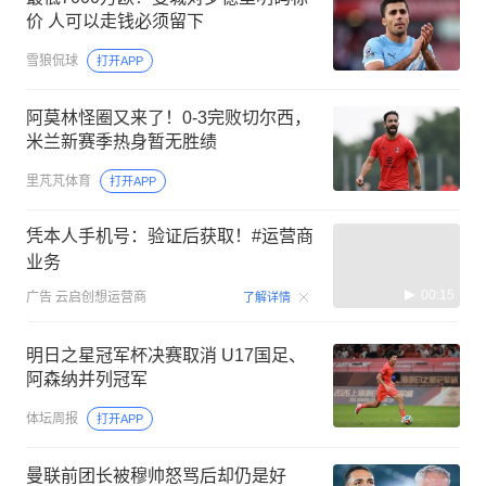
价 人可以走钱必须留下
雪狼侃球
打开APP
阿莫林怪圈又来了！0-3完败切尔西，
米兰新赛季热身暂无胜绩
里芃芃体育
打开APP
凭本人手机号：验证后获取！#运营商
业务
00:15
广告
云启创想运营商
了解详情
明日之星冠军杯决赛取消 U17国足、
阿森纳并列冠军
体坛周报
打开APP
曼联前团长被穆帅怒骂后却仍是好