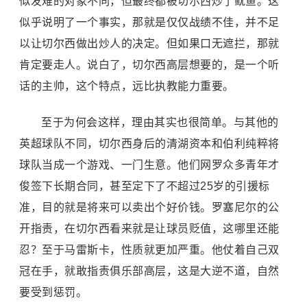
似发难的对象不同，但最终都被切尔西炒了鱿鱼。这
似乎说明了一个事实，那就是仅仅战绩不佳，并不足
以让切尔西做出炒人的决定。但如果口无遮拦，那就
肯定要走人。说白了，切尔西高层想要的，是一个听
话的主帅，这个特点，远比执教能力重要。
至于为何会这样，理由其实也很简单。与其他的
英超球队不同，切尔西身后的清湖资本和伯利纯粹将
球队当成一个游戏、一门生意。他们网罗众多青年才
俊签下长期合同，甚至定下了不超过25岁的引援标
准，目的就是将来可以卖出个好价钱。罗塞尼尔的公
开指责，在切尔西看来就是让球员贬值，这哪里还能
忍？至于马雷斯卡，性质就更加严重。他仗着自己双
冠在手，就敢指责俱乐部高层，这是大逆不道，自然
要受到惩罚。