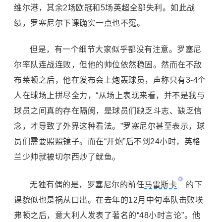
维尔港，其余2场欧冠和5场英超全部失利。如此战
绩，罗塞尼尔下课确实一点也不冤。
但是，有一个细节大家似乎都没有注意。罗塞尼
尔率队连战连败，但他的帅位依然稳固。然而在不敌
布莱顿之后，他在发布会上炮轰球员，声称只有3-4个
人在球场上拼尽全力，“从场上表现来看，并不是我与
球员之间真的存在隔阂，是球员们缺乏斗志、缺乏信
念，才导致了外界这种看法。”罗塞尼尔甚至表示，球
员们需要照照镜子。而在“开炮”后不到24小时，英格
兰少帅就被切尔西炒了鱿鱼。
无独有偶的是，罗塞尼尔的前任
马雷斯卡
的下
课貌似也是祸从口出。在去年的12月中旬率队击败埃
弗顿之后，意大利人发表了著名的“48小时言论”。他