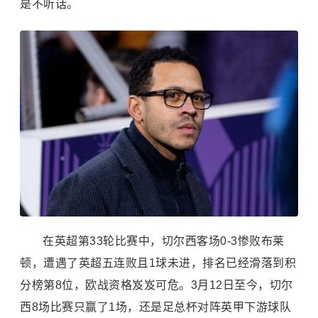
是不听话。
在英超第33轮比赛中，切尔西客场0-3惨败布莱
顿，遭遇了英超五连败且1球未进，排名已经滑落到积
分榜第8位，欧战资格岌岌可危。3月12日至今，切尔
西8场比赛只赢了1场，还是足总杯对阵英甲下游球队