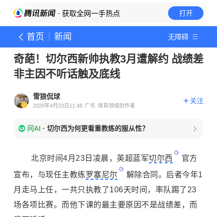
· 获取全网一手热点
打开
首页
新闻
无障碍
奇葩！切尔西新帅执教3月遭解约 战绩差
非主因不听话触及底线
雪狼侃球
关注
2026年4月23日11:48
广东
体育领域创作者
问AI
·
切尔西为何更看重教练的服从性？
北京时间4月23日凌晨，英超蓝军
切尔西
官方
宣布，与现任主教练
罗塞尼尔
解除合同。后者今年1
月走马上任，一共只执教了106天时间，率队踢了23
场各项比赛。而他下课的最主要原因不是战绩差，而