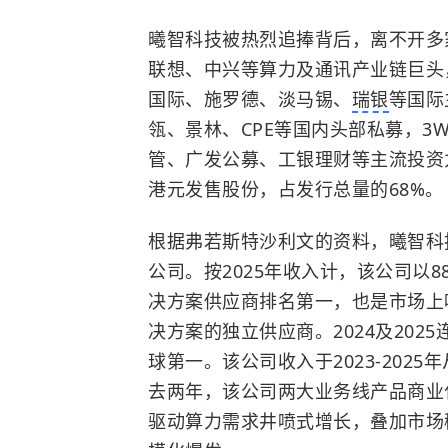
曦智科技被热烈追捧背后，离不开多
联想、中兴等算力及通讯产业链巨头，亦覆盖G
国际、施罗德、淡马锡、
瑞银
等国际
瓴、景林、CPE等国内头部私募，3
管、广发公募、工银理财等主流投资力
港元发售股份，占发行总量的68%。
根据弗若斯特沙利文的资料，曦智科
公司。按2025年收入计，该公司以88
决方案供应商排名第一，也是市场上唯
决方案的独立供应商。2024及20
球第一。该公司收入于2023-2025年
去两年，该公司两大业务线产品商业化
驱动算力需求井喷式增长，叠加市场