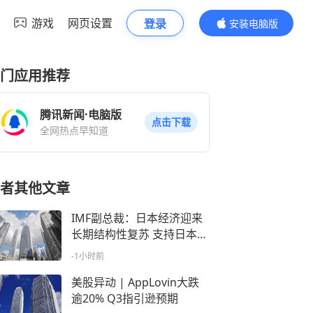
游戏
网页设置
登录
安装电脑版
内容更精彩
门应用推荐
腾讯新闻·电脑版
点击下载
全网热点早知道
者其他文章
IMF副总裁：日本经济迎来
长期结构性复苏 支持日本央
行继续推进货币政策正常化
-1小时前
美股异动 | AppLovin大跌
逾20% Q3指引逊预期