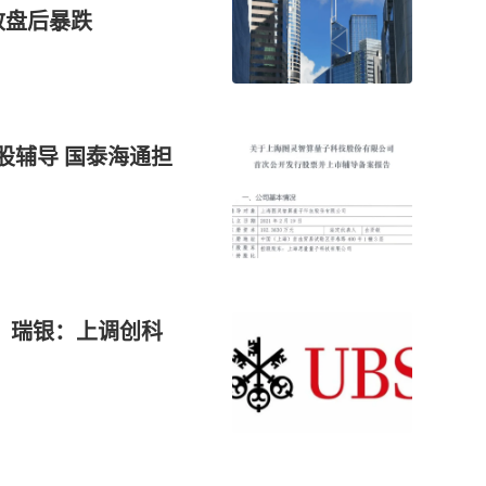
致盘后暴跌
股辅导 国泰海通担
，瑞银：上调创科