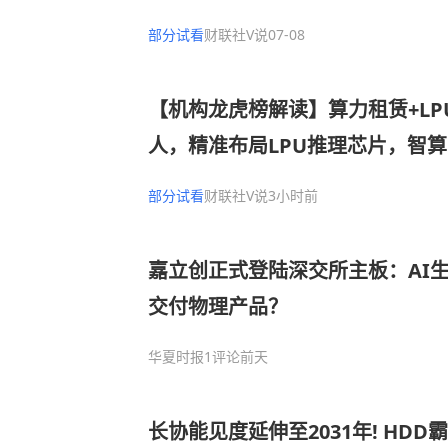
PU的云平台，依托统一存储、AI
部分试看
财联社V说
07-08
合，打造适配AI发展的IT基础设
入
【机构龙虎榜解读】算力租赁+LP
人，精准布局LPU推理芯片，智
长的核心来源，成为智元首批“A
部分试看
财联社V说
3小时前
人“大小脑”控制器领域已有客户
获净买入
嘉立创正式登陆深交所主板：AI
交付物理产品？
华夏时报
1评论
前天
长协能见度延伸至2031年! HD