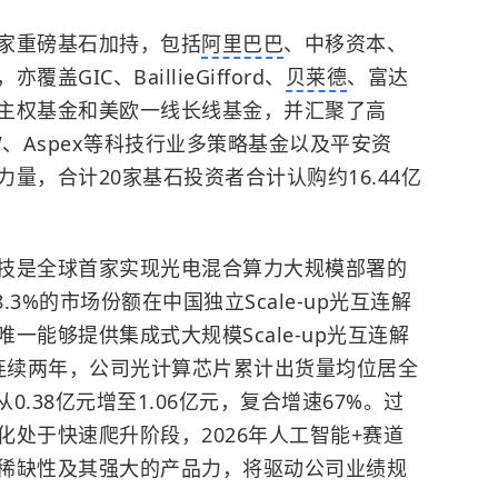
家重磅基石加持，包括
阿里巴巴
、中移资本、
IC、BaillieGifford、
贝莱德
、富达
主权基金和美欧一线长线基金，并汇聚了高
W、Aspex等科技行业多策略基金以及平安资
量，合计20家基石投资者合计认购约16.44亿
技是全球首家实现光电混合算力大规模部署的
.3%的市场份额在中国独立Scale-up光互连解
一能够提供集成式大规模Scale-up光互连解
25连续两年，公司光计算芯片累计出货量均位居全
从0.38亿元增至1.06亿元，复合增速67%。过
处于快速爬升阶段，2026年
人工智能
+赛道
稀缺性及其强大的产品力，将驱动公司业绩规