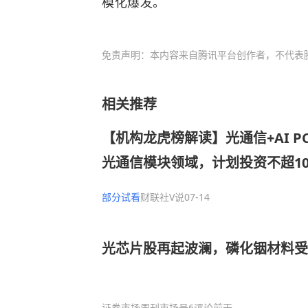
模化爆发。
免责声明：本内容来自腾讯平台创作者，不代表
相关推荐
【机构龙虎榜解读】光通信+AI P
光通信模块领域，计划投资不超1
制电路板项目，聚焦AI服务器等新
部分试看
财联社V说
07-14
年内分批释放产能，机构大额净买
光芯片股再起波澜，磷化铟材料受
证券市场周刊市场号
6评论
前天