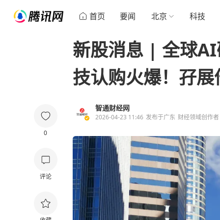
首页
要闻
北京
科技
新股消息 | 全球
技认购火爆！孖展倍
智通财经网
2026-04-23 11:46
发布于
广东
财经领域创作者
0
评论