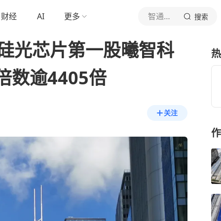
财经
AI
更多
智通财经网
搜索
AI硅光芯片第一股曦智科
热
数逾4405倍
关注
作