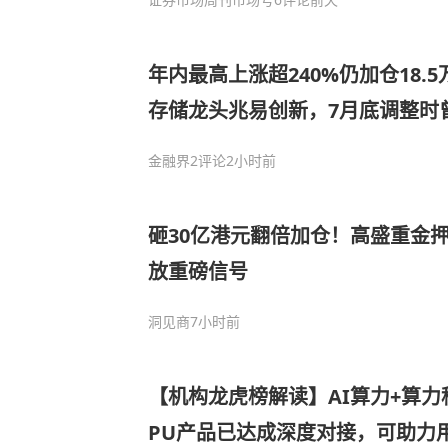
年内最高上涨超240%仍加仓18.
存储龙头兆易创新，7月底调整时
结束
金融界
2评论
2小时前
砸30亿港元翻倍加仓！高盛重金押
放重磅信号
洞见商
7小时前
【机构龙虎榜解读】AI算力+算力
PU产品已达成深度对接，可助力