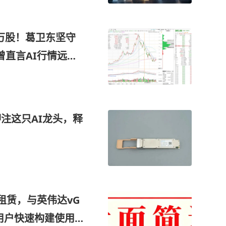
5万股！葛卫东坚守
曾直言AI行情远未
注这只AI龙头，释
租赁，与英伟达vG
用户快速构建使用G