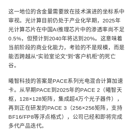
这一地位的含金量需要放在技术演进的坐标系中
审视。光计算目前仍处于产业化早期，2025年
光计算芯片在中国AI推理芯片中的渗透率尚不足
0.5%，但预计到2040年将达到20%。这意味着
当前阶段的商业化能力，考验的不是规模，而是
能否跨越从“实验室论文”到“客户机柜”的死亡
谷。
曦智科技的答案是PACE系列光电混合计算加速
卡。从早期PACE到2025年的PACE 2（曦智天
枢，128×128矩阵，集成超4万个光子器件），
再到正在研发的PACE 3（256×256矩阵，支持
BF16/FP8等浮点格式），公司已经和即将完成
多代产品迭代。