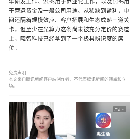
年研发工作、20%用于商业化工作，以及10%用
于营运资金及一般公司用途。从稀缺到盈利，中
间还隔着规模效应、客户拓展和生态成熟三道关
卡，但至少在光算力这条尚未被充分定价的赛道
上，曦智科技已经拿到了一个极具辨识度的席
位。
免责声明
本文来自腾讯新闻客户端创作者，不代表腾讯新闻的观点和立
场。
广告