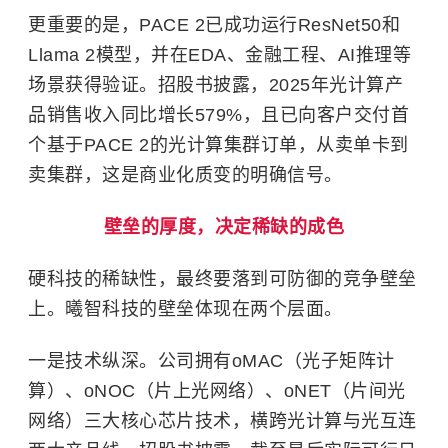
更重要的是，PACE 2已成功运行ResNet50和
Llama 2模型，并在EDA、金融工程、AI推理等
场景获得验证。招股书披露，2025年光计算产
品销售收入同比增长579%，且已向客户交付首
个基于PACE 2的光计算集群订单，从卖单卡到
卖集群，这是商业化质变的明确信号。
壁垒的厚度，决定稀缺的成色
硬科技的稀缺性，最终要落到可防御的竞争壁垒
上。曦智科技的壁垒体现在两个层面。
一是技术纵深。公司拥有oMAC（光子矩阵计
算）、oNOC（片上光网络）、oNET（片间光
网络）三大核心芯片技术，横跨光计算与光互连