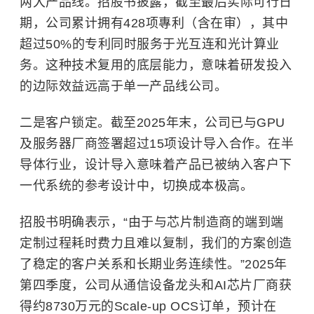
两大产品线。招股书披露，截至最后实际可行日
期，公司累计拥有428项專利（含在审），其中
超过50%的专利同时服务于光互连和光计算业
务。这种技术复用的底层能力，意味着研发投入
的边际效益远高于单一产品线公司。
二是客户锁定。截至2025年末，公司已与GPU
及服务器厂商签署超过15项设计导入合作。在半
导体行业，设计导入意味着产品已被纳入客户下
一代系统的参考设计中，切换成本极高。
招股书明确表示，“由于与芯片制造商的端到端
定制过程耗时费力且难以复制，我们的方案创造
了稳定的客户关系和长期业务连续性。”2025年
第四季度，公司从通信设备龙头和AI芯片厂商获
得约8730万元的Scale-up OCS订单，预计在