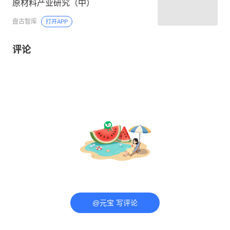
原材料产业研究（中）
盘古智库
打开APP
评论
@元宝 写评论