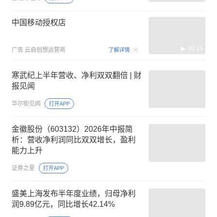
中国移动授权店
00:15
广告
云启创想运营商
了解详情
寒武纪上半年营收、净利双双翻倍 | 财
报见闻
华尔街见闻
打开APP
金徽股份（603132）2026年中报简
析：营收净利润同比双双增长，盈利
能力上升
证券之星
打开APP
盛美上海发布半年度业绩，归母净利
润9.89亿元，同比增长42.14%