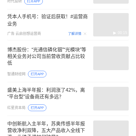
时代投研
打开APP
凭本人手机号：验证后获取！#运营商
业务
00:15
广告
云启创想运营商
了解详情
博杰股份：“光通信磷化铟”“光模块”等
相关业务对公司当前营收贡献占比较
低
智通财经网
打开APP
盛美上海半年报：利润涨了42%，离
“平台型”设备商还有多远？
红星资本局
打开APP
中创新航入主半年，苏奥传感半年报
营收净利双降，五大产品收入全线下