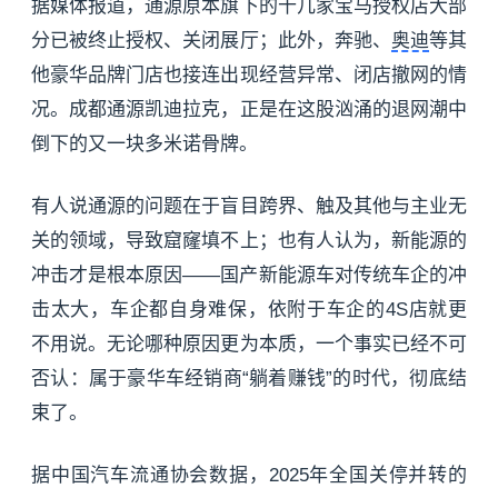
据媒体报道，通源原本旗下的十几家宝马授权店大部
分已被终止授权、关闭展厅；此外，奔驰、
奥迪
等其
他豪华品牌门店也接连出现经营异常、闭店撤网的情
况。成都通源凯迪拉克，正是在这股汹涌的退网潮中
倒下的又一块多米诺骨牌。
有人说通源的问题在于盲目跨界、触及其他与主业无
关的领域，导致窟窿填不上；也有人认为，新能源的
冲击才是根本原因——国产新能源车对传统车企的冲
击太大，车企都自身难保，依附于车企的4S店就更
不用说。无论哪种原因更为本质，一个事实已经不可
否认：属于豪华车经销商“躺着赚钱”的时代，彻底结
束了。
据中国汽车流通协会数据，2025年全国关停并转的