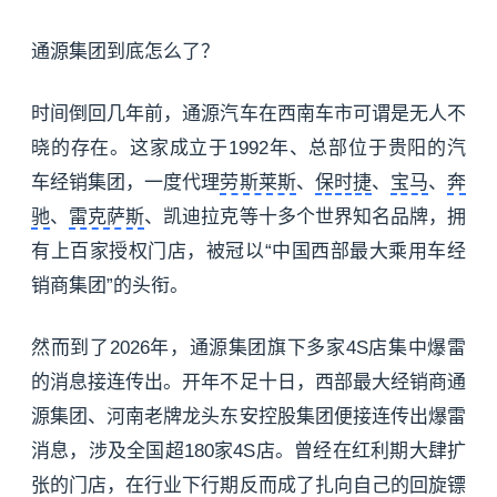
通源集团到底怎么了？
时间倒回几年前，通源汽车在西南车市可谓是无人不
晓的存在。这家成立于1992年、总部位于贵阳的汽
车经销集团，一度代理
劳斯莱斯
、
保时捷
、
宝马
、
奔
驰
、
雷克萨斯
、凯迪拉克等十多个世界知名品牌，拥
有上百家授权门店，被冠以“中国西部最大乘用车经
销商集团”的头衔。
然而到了2026年，通源集团旗下多家4S店集中爆雷
的消息接连传出。开年不足十日，西部最大经销商通
源集团、河南老牌龙头东安控股集团便接连传出爆雷
消息，涉及全国超180家4S店。曾经在红利期大肆扩
张的门店，在行业下行期反而成了扎向自己的回旋镖