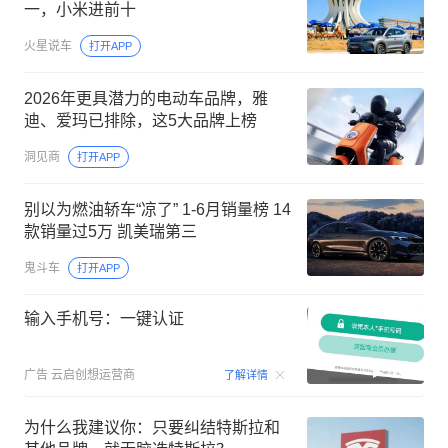
一，小米进前十
火星说车
打开APP
2026年更具潜力的电动车品牌，雅
迪、爱玛已排除，这5大品牌上榜
洞见商
打开APP
别以为燃油轿车“凉了” 1-6月销量榜 14
款销量过5万 凯美瑞第三
鬼斗车
打开APP
输入手机号：一键认证
00:15
广告
云启创想运营商
了解详情
为什么我建议你：只要纠结特斯拉和