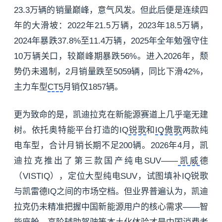
23.3万辆的销量巅峰，意气风发。但此后便是连续四
年的大滑坡：2022年21.5万辆，2023年18.5万辆，
2024年暴跌37.8%至11.4万辆，2025年全年勉强守住
10万辆关口，较巅峰期暴跌56%。进入2026年，颓
势仍未遏制，2月销量跌至5059辆，同比下滑42%，
主力车型
CT5
月销仅1857辆。
更为致命的是，凯迪拉克在新能源赛道上几乎毫无建
树。依托奥特能平台打造的IQ
锐歌
和
IQ傲歌
两款纯
电车型，合计月销长期不足200辆。2026年4月，凯
迪拉克推出了第三款国产纯电SUV——
凯威
德
（VISTIQ），定位大型纯电SUV，试图填补IQ锐歌
与凯雷德IQ之间的市场空档。但业界普遍认为，凯迪
拉克仍未精准把握中国新能源用户的核心需求——智