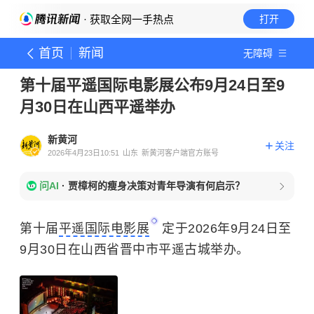
· 获取全网一手热点
打开
首页
新闻
无障碍
第十届平遥国际电影展公布9月24日至9
月30日在山西平遥举办
新黄河
关注
2026年4月23日10:51
山东
新黄河客户端官方账号
问AI
·
贾樟柯的瘦身决策对青年导演有何启示？
第十届
平遥国际电影展
定于2026年9月24日至
9月30日在山西省晋中市平遥古城举办。