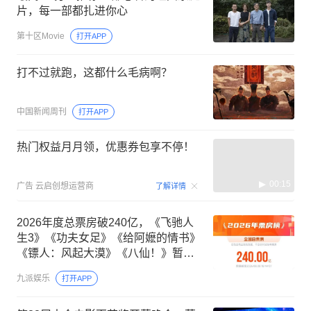
片，每一部都扎进你心
第十区Movie
打开APP
打不过就跑，这都什么毛病啊？
中国新闻周刊
打开APP
热门权益月月领，优惠券包享不停！
00:15
广告
云启创想运营商
了解详情
2026年度总票房破240亿，《飞驰人
生3》《功夫女足》《给阿嬷的情书》
《镖人：风起大漠》《八仙！》暂列
年度票房前五名
九派娱乐
打开APP