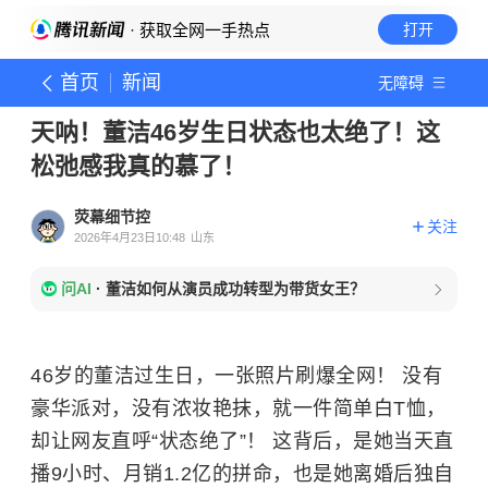
· 获取全网一手热点
打开
首页
新闻
无障碍
天呐！董洁46岁生日状态也太绝了！这
松弛感我真的慕了！
荧幕细节控
关注
2026年4月23日10:48
山东
问AI
·
董洁如何从演员成功转型为带货女王？
46岁的董洁过生日，一张照片刷爆全网！ 没有
豪华派对，没有浓妆艳抹，就一件简单白T恤，
却让网友直呼“状态绝了”！ 这背后，是她当天直
播9小时、月销1.2亿的拼命，也是她离婚后独自