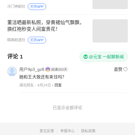
冷门神剧社
打开APP
董洁晒最新私照，穿黄裙仙气飘飘，
换红袍秒变人间富贵花！
精典剧透社
打开APP
评论
1
@元宝 一起聊新闻
用户9p3_gz8
首赞
她和王大致还有来往吗？
湖北网友
4月24日
回复
已显示全部评论
意见反馈
举报中心
隐私政策