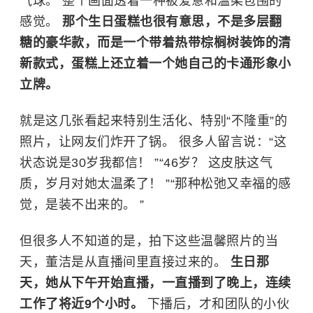
气球。 整个画面透着一种被爱意和温柔包围的
感觉。
那个生日蛋糕也很有意思，不是多层翻
糖的豪华款，而是一个带着热带棕榈树装饰的清
新款式，蛋糕上还立着一个她自己的卡通形象小
立牌。
就是这几张看起来特别生活化、特别“不隆重”的
照片，让网友们炸开了锅。 很多人留言说：“这
状态说是30岁我都信！ ”“46岁？ 这皮肤这气
质，岁月对她太温柔了！ ”“那种松弛又幸福的感
觉，是装不出来的。 ”
但很多人不知道的是，拍下这些温馨照片的当
天，
董洁
是从直播间里直接过来的。
生日那
天，她从下午开始直播，一直播到了晚上，连续
工作了将近9个小时。
下播后，才和团队的小伙