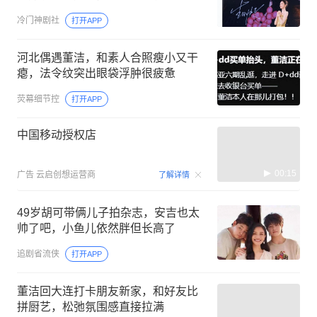
冷门神剧社
打开APP
河北偶遇董洁，和素人合照瘦小又干
瘪，法令纹突出眼袋浮肿很疲惫
荧幕细节控
打开APP
中国移动授权店
00:15
广告
云启创想运营商
了解详情
49岁胡可带俩儿子拍杂志，安吉也太
帅了吧，小鱼儿依然胖但长高了
追剧省流侠
打开APP
董洁回大连打卡朋友新家，和好友比
拼厨艺，松弛氛围感直接拉满