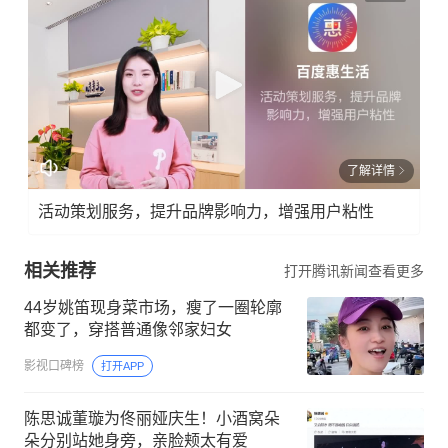
了解详情
活动策划服务，提升品牌影响力，增强用户粘性
相关推荐
打开腾讯新闻查看更多
44岁姚笛现身菜市场，瘦了一圈轮廓
都变了，穿搭普通像邻家妇女
影视口碑榜
打开APP
陈思诚董璇为佟丽娅庆生！小酒窝朵
朵分别站她身旁，亲脸颊太有爱