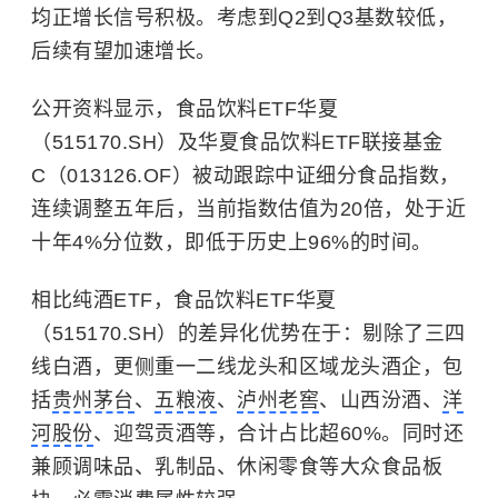
均正增长信号积极。考虑到Q2到Q3基数较低，
后续有望加速增长。
公开资料显示，食品饮料ETF华夏
（515170.SH）及华夏食品饮料ETF联接基金
C（013126.OF）被动跟踪中证细分食品指数，
连续调整五年后，当前指数估值为20倍，处于近
十年4%分位数，即低于历史上96%的时间。
相比纯酒ETF，食品饮料ETF华夏
（515170.SH）的差异化优势在于：剔除了三四
线白酒，更侧重一二线龙头和区域龙头酒企，包
括
贵州茅台
、
五粮液
、
泸州老窖
、山西汾酒、
洋
河股份
、迎驾贡酒等，合计占比超60%。同时还
兼顾调味品、乳制品、休闲零食等大众食品板