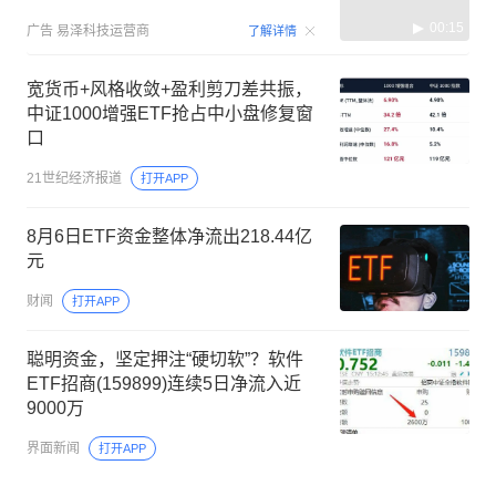
00:15
广告
易泽科技运营商
了解详情
宽货币+风格收敛+盈利剪刀差共振，
中证1000增强ETF抢占中小盘修复窗
口
21世纪经济报道
打开APP
8月6日ETF资金整体净流出218.44亿
元
财闻
打开APP
聪明资金，坚定押注“硬切软”？软件
ETF招商(159899)连续5日净流入近
9000万
界面新闻
打开APP