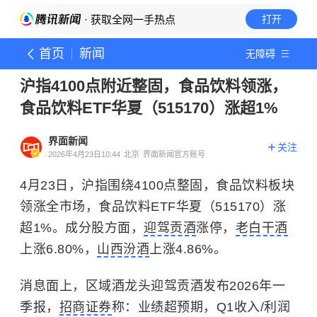
· 获取全网一手热点
打开
首页
新闻
无障碍
沪指4100点附近整固，食品饮料领涨，
食品饮料ETF华夏（515170）涨超1%
界面新闻
关注
2026年4月23日10:44
北京
界面新闻官方账号
4月23日，沪指围绕4100点整固，食品饮料板块
领涨全市场，食品饮料ETF华夏（515170）涨
超1%。成分股方面，
迎驾贡酒
涨停，
老白干酒
上涨6.80%，
山西汾酒
上涨4.86%。
消息面上，区域酒龙头迎驾贡酒发布2026年一
季报，
招商证券
称：业绩超预期，Q1收入/利润