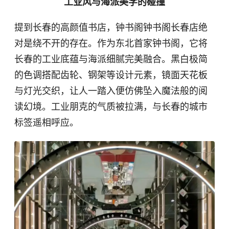
工业风与海派美学的碰撞
提到长春的高颜值书店，钟书阁钟书阁长春店绝
对是绕不开的存在。作为东北首家钟书阁，它将
长春的工业底蕴与海派细腻完美融合。黑白极简
的色调搭配齿轮、钢架等设计元素，镜面天花板
与灯光交织，让人一踏入便仿佛坠入魔法般的阅
读幻境。工业朋克的气质被拉满，与长春的城市
标签遥相呼应。