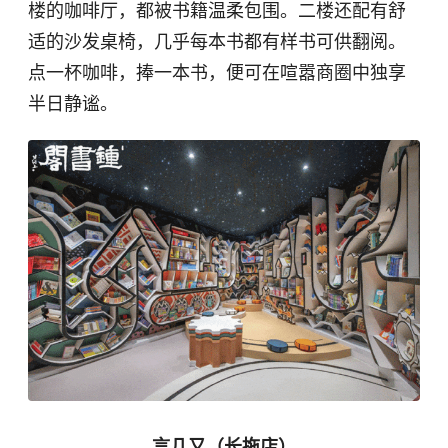
楼的咖啡厅，都被书籍温柔包围。二楼还配有舒
适的沙发桌椅，几乎每本书都有样书可供翻阅。
点一杯咖啡，捧一本书，便可在喧嚣商圈中独享
半日静谧。
言几又（长拖店）