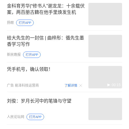
金科育芳华|“修书人”谢龙龙：十余载伏
案，两百册古籍在他手里焕发生机
扬眼
打开APP
给大先生的一封信 | 曲梓彤：循先生墨
香学习写作
新民晚报
打开APP
凭手机号，确认领取！
00:15
广告
易泽科技运营商
了解详情
刘俊：岁月长河中的笔锋与守望
人民论坛网
打开APP