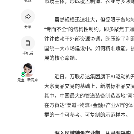
收藏
市场主体，形成覆盖制造、农业等多领
虽然规模迅速壮大，但受限于各地地
分享
“专而不全”的结构性制约，即多聚焦于
往往依赖于外部资源协调，既压缩了利
国统一大市场建设中。如何精准赋能，
手机看
展的核心命题。
近日，万联易达集团旗下AI驱动的开
元宝 · 新闻妹
大宗商品交易的基础上，新增标准品交
其中，中国最大的管道装备制造基地“河
在万贸达“渠道+物流+金融+产业AI”
群的一个可参考、可复制的示范样本。
深入区域特色产业带，从寻源采购、