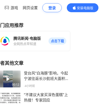
游戏
网页设置
登录
安装电脑版
内容更精彩
门应用推荐
腾讯新闻·电脑版
点击下载
全网热点早知道
者其他文章
受台风“白海豚”影响，今起
宁波往返长沙航班大面积取
消，明日19趟次全部停飞｜
00:12
-4小时前
出行早知道
“不建议大家买深色蛋糕”上
热搜！专家回应