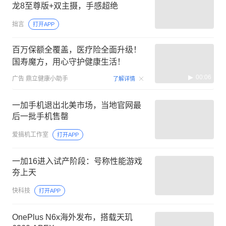
龙8至尊版+双主摄，手感超绝
拙言
打开APP
百万保额全覆盖，医疗险全面升级！
国寿魔方，用心守护健康生活！
00:06
广告
鼎立健康小助手
了解详情
一加手机退出北美市场，当地官网最
后一批手机售罄
爱搞机工作室
打开APP
一加16进入试产阶段：号称性能游戏
夯上天
快科技
打开APP
OnePlus N6x海外发布，搭载天玑