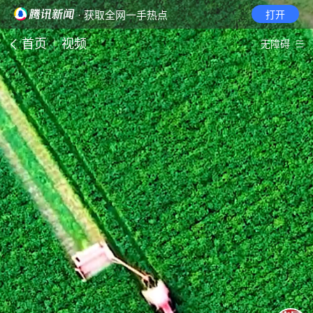
· 获取全网一手热点
打开
首页
视频
无障碍