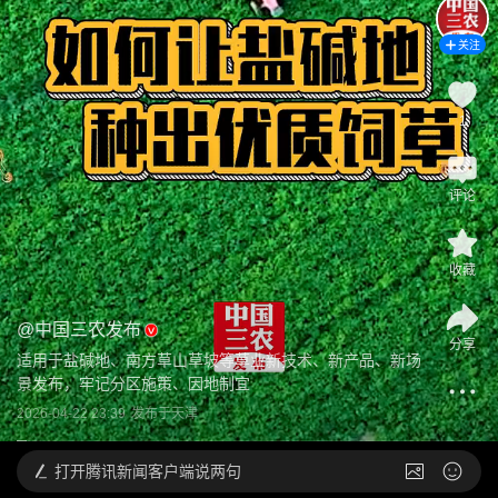
关注
1
评论
收藏
@
中国三农发布
分享
适用于盐碱地、南方草山草坡等草业新技术、新产品、新场
景发布，牢记分区施策、因地制宜
2026-04-22 23:39
发布于
天津
打开
腾讯新闻客户端说两句