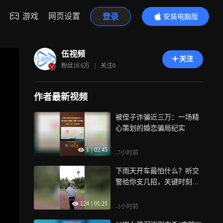
游戏
网页设置
登录
安装电脑版
内容更精彩
伍视频
关注
粉丝
18.6万
|
关注
0
作者最新视频
被侄子诈骗近三万：一场精
心策划的婚恋骗局纪实
1
|
02:45
-7小时前
下雨天开车最怕什么？听交
警给你支几招，关键时刻能
救命
124
|
01:21
-1小时前