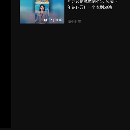
16岁女孩沉迷剧本杀“恋陪”2
年花17万！一个本刷50遍
22
|
01:02
16小时前