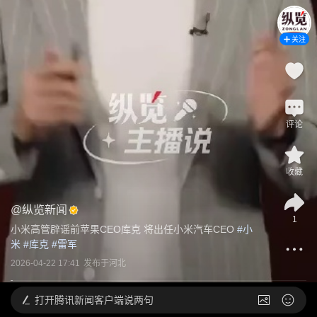
关注
评论
收藏
@
纵览新闻
1
小米高管辟谣前苹果CEO库克 将出任小米汽车CEO
 #
小
米
 #
库克
 #
雷军
2026-04-22 17:41
发布于
河北
打开
腾讯新闻客户端说两句