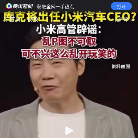
· 获取全网一手热点
打开
首页
视频
无障碍