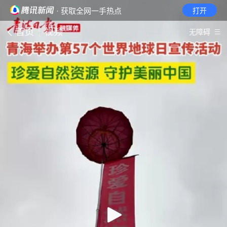
· 获取全网一手热点
打开
首页
视频
无障碍