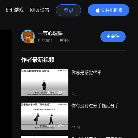
游戏
网页设置
登录
安装电脑版
内容更精彩
一节心理课
关注
粉丝
2611
|
关注
0
作者最新视频
你总是感觉很累
23
|
02:36
前天
你有没有过分手拖延分手
91
|
02:19
07-26