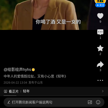
关注
9
1
2
@
绘影绘声hyhs
3
中年人的爱情既拉扯，又有小心思《轻年》
2026-04-22 13:04
发布于
山东
轻年
看正片
打开
腾讯新闻客户端说两句