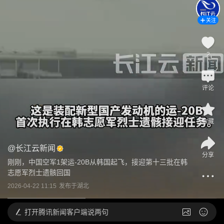
关注
2
评论
收藏
@
长江云新闻
分享
刚刚，中国空军1架运-20B从韩国起飞，接迎第十三批在韩
志愿军烈士遗骸回国
2026-04-22 11:15
发布于
湖北
打开
腾讯新闻客户端说两句