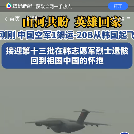
· 获取全网一手热点
打开
首页
视频
无障碍