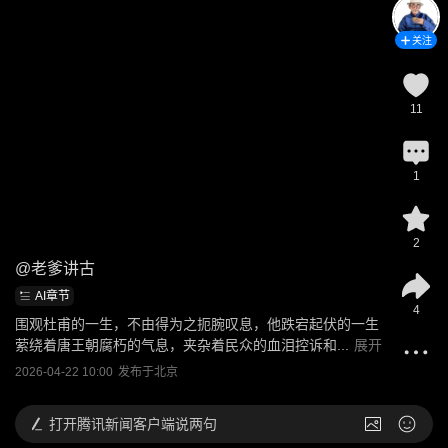
关注
11
1
2
@
老爹讲古
AI章节
4
围观杜甫的一生，不由得为之扼腕叹息，他跌宕起伏的一生
萦绕着唐王朝腐朽的气息，夹杂着民众的血泪控诉和...
展开
2026-04-22 10:00
发布于
北京
打开
腾讯新闻客户端说两句