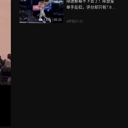
球迷都看不下去了！陈登星
单手反扣，评分却只有7.8
分，场边球迷一阵狂嘘
1.8万
|
01:21
4评论
07-22