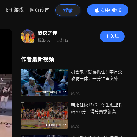
游戏
网页设置
登录
安装电脑版
内容更精彩
篮球之佳
关注
粉丝
452
|
关注
12
作者最新视频
机会来了就得抓住！李月汝
攻防一体，一分钟里突外投
连得5分，积极防守被吹犯
9945
|
01:32
规，主教练为其打抱不平，
08-03
挑战成功！
韩旭狂砍17+6，创生涯里程
碑500分！得分赛季新高，并
且命中关键三分，助球队获
60
|
01:32
胜。
08-02