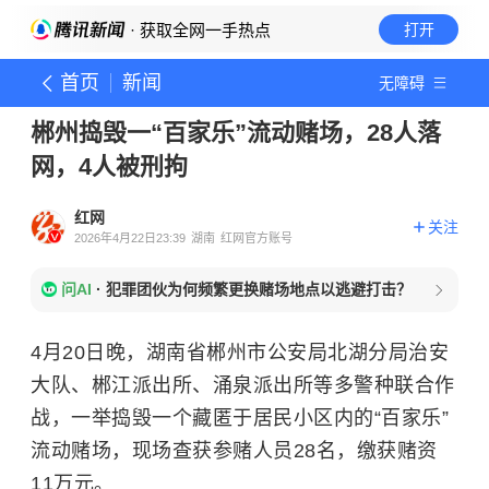
· 获取全网一手热点
打开
首页
新闻
无障碍
郴州捣毁一“百家乐”流动赌场，28人落
网，4人被刑拘
红网
关注
2026年4月22日23:39
湖南
红网官方账号
问AI
·
犯罪团伙为何频繁更换赌场地点以逃避打击？
4月20日晚，湖南省郴州市公安局北湖分局治安
大队、郴江派出所、涌泉派出所等多警种联合作
战，一举捣毁一个藏匿于居民小区内的“百家乐”
流动赌场，现场查获参赌人员28名，缴获赌资
11万元。