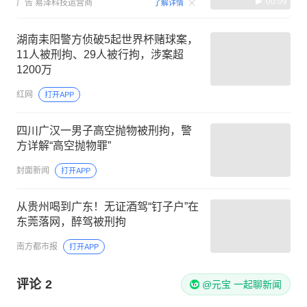
00:09
广告
易泽科技运营商
了解详情
湖南耒阳警方侦破5起世界杯赌球案，
11人被刑拘、29人被行拘，涉案超
1200万
红网
打开APP
四川广汉一男子高空抛物被刑拘，警
方详解“高空抛物罪”
封面新闻
打开APP
从贵州喝到广东！无证酒驾“钉子户”在
东莞落网，醉驾被刑拘
南方都市报
打开APP
评论
2
@元宝 一起聊新闻