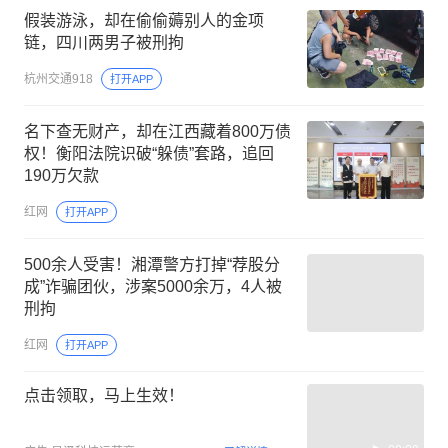
假装游泳，却在偷偷薅别人的金项
链，四川两男子被刑拘
杭州交通918
打开APP
名下查无财产，却在江西藏着800万债
权！衡阳法院识破“躲债”套路，追回
190万欠款
红网
打开APP
500余人受害！湘潭警方打掉“荐股分
成”诈骗团伙，涉案5000余万，4人被
刑拘
红网
打开APP
点击领取，马上生效！