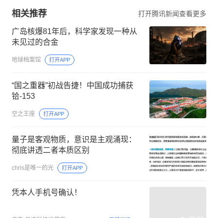
相关推荐
打开腾讯新闻查看更多
广岛核爆81年后，科学家发现一种从
未见过的合金
地球档案馆
打开APP
“国之重器”初战告捷！中国成功捕获
铪-153
空之王座
打开APP
量子是客观物质，意识是主观涌现：
彻底讲透二者本质区别
chris是唯一的光
打开APP
凭本人手机号确认！