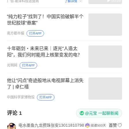
00:09
广告
易泽科技运营商
了解详情
“纯力粒子”找到了！中国实验破解半个
世纪胶球“悬案”
南方都市报
打开APP
十年砺剑・未来已来｜逐光“人造太
阳”，我们何时能用上核聚变发的电？
光明网
打开APP
他让“闪点”奇迹般地从电视屏幕上消失
了 | 卓仁禧
中国科学家博物馆
打开APP
评论
1
@元宝 一起聊新闻
电水墨鱼九龙攒珠张安13011810798
首赞