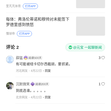
里芃芃体育
打开APP
每体：弗洛伦蒂诺和穆帅对未能签下
罗德里感到愤怒
懂球帝
打开APP
评论
2
@元宝 一起聊新闻
薛猛
3
有可能被纽卡切尔西截胡，要抓紧。
河北网友
4月22日
回复
沉默微笑
1
到底选谁。。。。。
北京网友
4月22日
回复