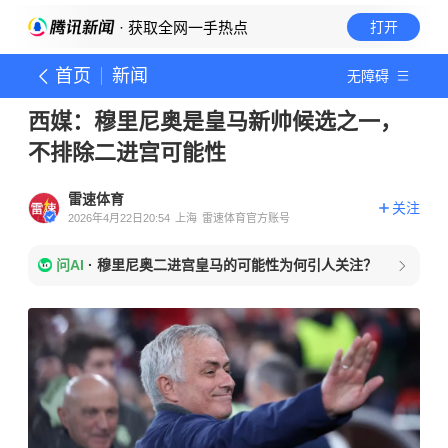
· 获取全网一手热点
打开
首页
新闻
无障碍
西媒：穆里尼奥是皇马新帅候选之一，
不排除二进宫可能性
雷速体育
关注
2026年4月22日20:54
上海
雷速体育官方账号
问AI
·
穆里尼奥二进宫皇马的可能性为何引人关注？