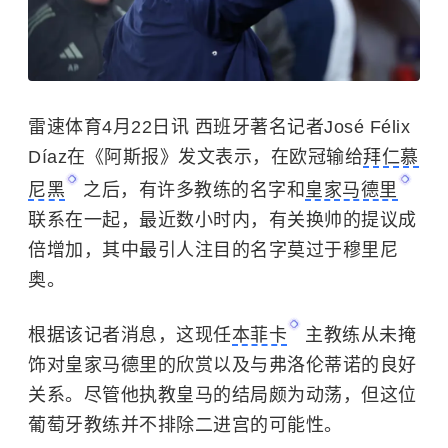
雷速体育4月22日讯 西班牙著名记者José Félix
Díaz在《阿斯报》发文表示，在欧冠输给
拜仁慕
尼黑
之后，有许多教练的名字和
皇家马德里
联系在一起，最近数小时内，有关换帅的提议成
倍增加，其中最引人注目的名字莫过于穆里尼
奥。
根据该记者消息，这现任
本菲卡
主教练从未掩
饰对皇家马德里的欣赏以及与弗洛伦蒂诺的良好
关系。尽管他执教皇马的结局颇为动荡，但这位
葡萄牙教练并不排除二进宫的可能性。