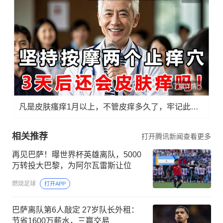
了解详情
凡是皮肤瘙痒1月以上，不管皮痒多久了，牢记此法，快！准！狠！
相关推荐
打开腾讯新闻查看更多
再见巴萨！曝世界杯英雄离队，5000
万转投大巴黎，为阿尔瓦雷斯让位
燃烧足球
打开APP
巴萨离队第6人敲定 27岁队长外租：
节省1600万薪水，三赢交易