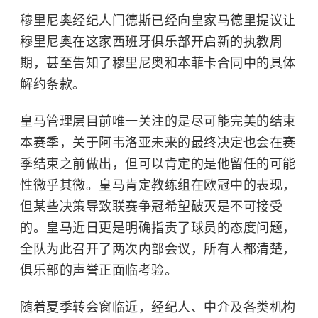
穆里尼奥经纪人门德斯已经向皇家马德里提议让
穆里尼奥在这家西班牙俱乐部开启新的执教周
期，甚至告知了穆里尼奥和本菲卡合同中的具体
解约条款。
皇马管理层目前唯一关注的是尽可能完美的结束
本赛季，关于阿韦洛亚未来的最终决定也会在赛
季结束之前做出，但可以肯定的是他留任的可能
性微乎其微。皇马肯定教练组在欧冠中的表现，
但某些决策导致联赛争冠希望破灭是不可接受
的。皇马近日更是明确指责了球员的态度问题，
全队为此召开了两次内部会议，所有人都清楚，
俱乐部的声誉正面临考验。
随着夏季转会窗临近，经纪人、中介及各类机构