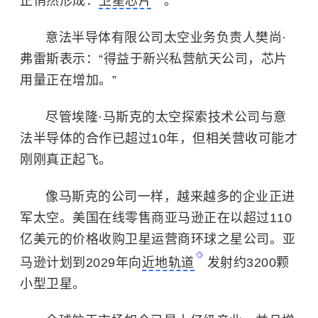
正悄然形成：
卫星芯片
。
意法半导体有限公司太空业务负责人樊尚·
弗雷斯表示：“得益于新兴私营航天公司，芯片
用量正在增加。”
尽管
埃隆·马斯克
的
太空探索技术公司
与意
法半导体的合作已超过10年，但相关营收可能才
刚刚真正起飞。
像马斯克的公司一样，越来越多的企业正进
军太空。美国在线零售商亚马逊正在以超过110
亿美元的价格收购卫星运营商环球之星公司。亚
马逊计划到2029年向
近地轨道
发射约3200颗
小型卫星。