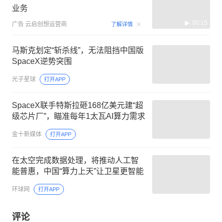
业务
00:15
广告
云启创想运营商
了解详情
马斯克划定“斩杀线”，无法阻挡中国版
SpaceX逆势突围
光子星球
打开APP
SpaceX联手特斯拉砸168亿美元建“超
级芯片厂”，瞄准每年1太瓦AI算力需求
金十新媒体
打开APP
在太空完成数据处理，将推动人工智
能普惠，中国“算力上天”让卫星更智能
环球网
打开APP
评论