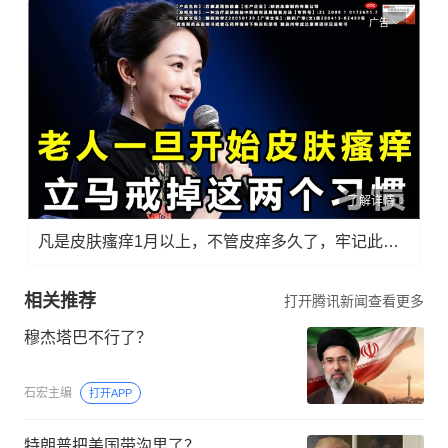
广告
了解详情
凡是皮肤瘙痒1月以上，不管皮痒多久了，牢记此法，快！准！狠！
相关推荐
打开腾讯新闻查看更多
穆杰塔巴不行了？
石宏主编
打开APP
特朗普把美国带沟里了？