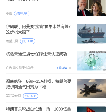
小彻
打开APP
伊朗联手阿曼要“接管”霍尔木兹海峡？
这步棋太狠了
瞩望云霄
打开APP
核验未通过,身份保障还未认证成功
00:09
广告
鼎立健康小助手
了解详情
彻底疯狂：6架F-35A战损，特朗普要
把伊朗油气田夷为平地
军武次位面
打开APP
特朗普关税战白忙活一场：1000亿美