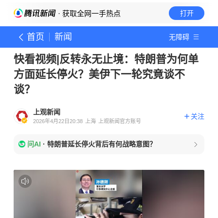
· 获取全网一手热点
打开
首页
新闻
无障碍
快看视频|反转永无止境：特朗普为何单
方面延长停火？美伊下一轮究竟谈不
谈？
上观新闻
关注
2026年4月22日20:38
上海
上观新闻官方账号
问AI
·
特朗普延长停火背后有何战略意图？