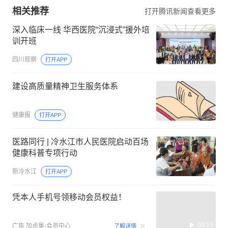
相关推荐
打开腾讯新闻查看更多
深入临床一线 华西医院“沉浸式”援外培
训开班
四川观察
打开APP
建设高质量精神卫生服务体系
健康报
打开APP
医路同行 | 冷水江市人民医院启动百场
健康科普专项行动
新冷水江
打开APP
凭本人手机号领移动会员权益！
00:15
广告
加点量-会员中心
了解详情