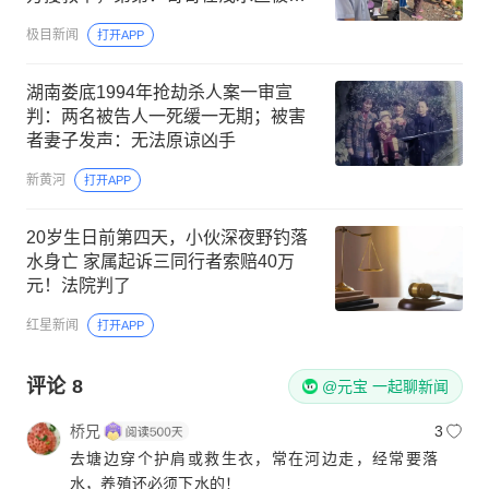
流冲进深水区
极目新闻
打开APP
湖南娄底1994年抢劫杀人案一审宣
判：两名被告人一死缓一无期；被害
者妻子发声：无法原谅凶手
新黄河
打开APP
20岁生日前第四天，小伙深夜野钓落
水身亡 家属起诉三同行者索赔40万
元！法院判了
红星新闻
打开APP
评论
8
@元宝 一起聊新闻
桥兄
3
去塘边穿个护肩或救生衣，常在河边走，经常要落
水，养殖还必须下水的！