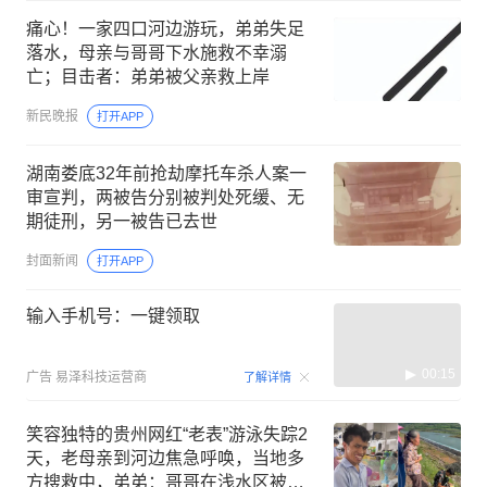
痛心！一家四口河边游玩，弟弟失足
落水，母亲与哥哥下水施救不幸溺
亡；目击者：弟弟被父亲救上岸
新民晚报
打开APP
湖南娄底32年前抢劫摩托车杀人案一
审宣判，两被告分别被判处死缓、无
期徒刑，另一被告已去世
封面新闻
打开APP
输入手机号：一键领取
00:15
广告
易泽科技运营商
了解详情
笑容独特的贵州网红“老表”游泳失踪2
天，老母亲到河边焦急呼唤，当地多
方搜救中，弟弟：哥哥在浅水区被急