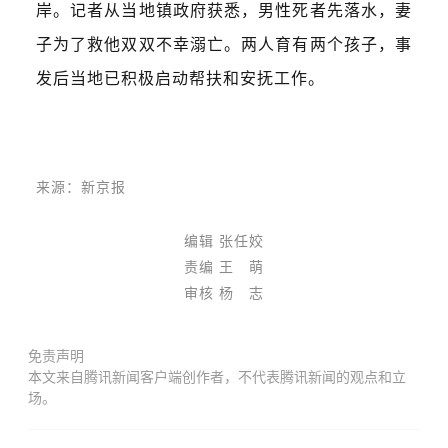
岸。记者从当地镇政府获悉，男性死者先落水，妻
子为了救他双双不幸溺亡。两人育有两个孩子，事
发后当地已积极启动帮扶和安抚工作。
来源：新京报
编辑 张任姣
责编 王 萌
审核 杨 志
免责声明
本文来自腾讯新闻客户端创作者，不代表腾讯新闻的观点和立
场。