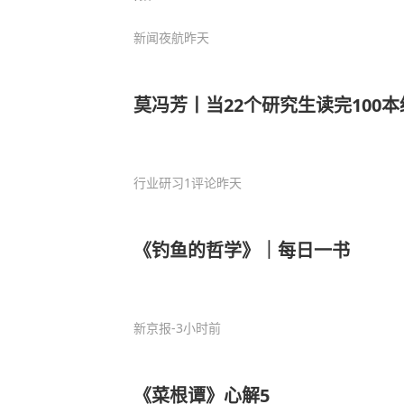
新闻夜航
昨天
莫冯芳丨当22个研究生读完100本
行业研习
1评论
昨天
《钓鱼的哲学》｜每日一书
新京报
-3小时前
《菜根谭》心解5