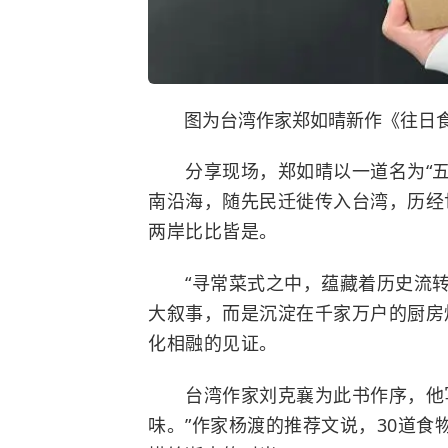
图为台湾作家郑如晴新作《往日食
分享现场，郑如晴以一道名为“五柳
南沿海，随先民迁徙传入台湾，历经
两岸比比皆是。
“寻常菜式之中，蕴藏着历史流转与
大叙事，而是沉淀在千家万户的厨房
化相融的见证。
台湾作家刘克襄为此书作序，他写
味。”作家杨渡的推荐文说，30道食