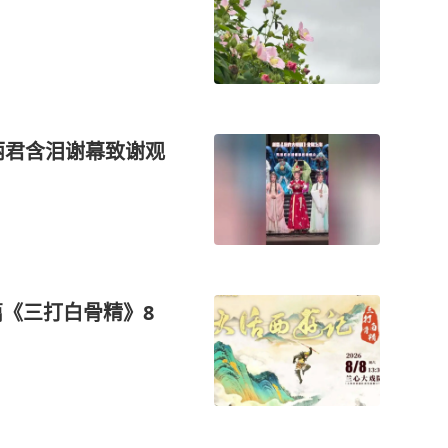
丽君含泪谢幕致谢观
篇《三打白骨精》8