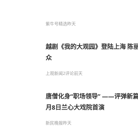
紫牛号精选
昨天
越剧《我的大观园》登陆上海 陈
众
上观新闻
2评论
前天
唐僧化身“职场领导” ——评弹新
月8日兰心大戏院首演
新民晚报
昨天