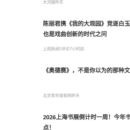
大河报
昨天
陈丽君携《我的大观园》竞逐白玉
也是戏曲创新的时代之问
上观新闻
5评论
7小时前
《奥德赛》，不是你以为的那种文
北京青年报官网
昨天
2026上海书展倒计时一周！今年
点！