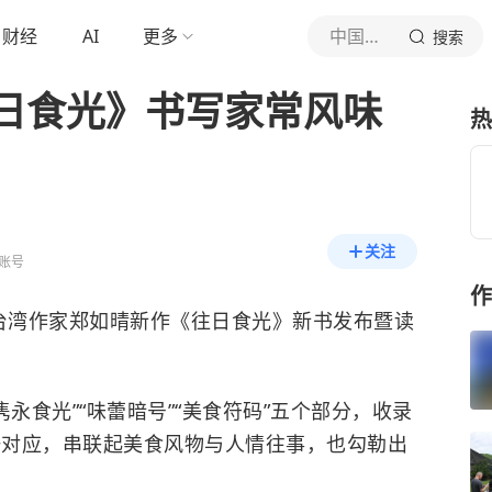
财经
AI
更多
中国新闻网
搜索
日食光》书写家常风味
热
关注
账号
作
)台湾作家郑如晴新作《往日食光》新书发布暨读
永食光”“味蕾暗号”“美食符码”五个部分，收录
一一对应，串联起美食风物与人情往事，也勾勒出