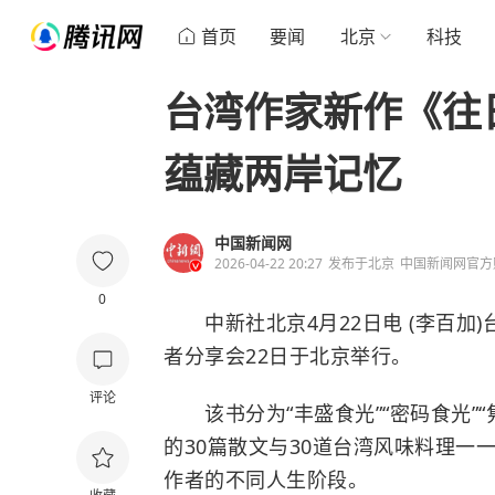
首页
要闻
北京
科技
台湾作家新作《往
蕴藏两岸记忆
中国新闻网
2026-04-22 20:27
发布于
北京
中国新闻网官方
0
中新社北京4月22日电 (李百加
者分享会22日于北京举行。
评论
该书分为“丰盛食光”“密码食光”“隽
的30篇散文与30道台湾风味料理
作者的不同人生阶段。