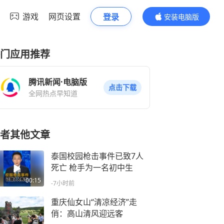
游戏
网页设置
登录
安装电脑版
内容更精彩
门应用推荐
腾讯新闻·电脑版
点击下载
全网热点早知道
者其他文章
泰国校园枪击事件已致7人
死亡 枪手为一名初中生
00:15
-7小时前
重庆仙女山“清凉经济”走
俏：高山清风迎远客