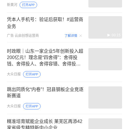
新黄河
打开APP
凭本人手机号：验证后获取！#运营商
业务
00:15
广告
云启创想运营商
了解详情
时政眼｜山东一家企业5年创新投入超
200亿元！理念是“四舍得”：舍得投
钱、舍得投人、舍得容错、舍得投时
间
大众日报
打开APP
跳出同质化“内卷”！冠县钢板企业竞逐
新赛道
大众日报
打开APP
精准培育赋能企业成长 莱芜区再添42
家省级专精特新中小企业