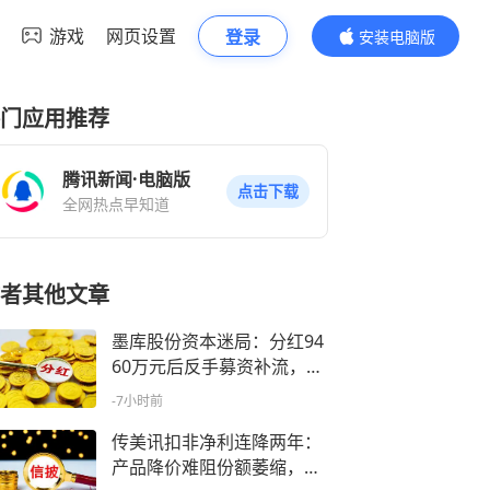
游戏
网页设置
登录
安装电脑版
内容更精彩
门应用推荐
腾讯新闻·电脑版
点击下载
全网热点早知道
者其他文章
墨库股份资本迷局：分红94
60万元后反手募资补流，控
制权更迭暗藏三重隐忧丨读
-7小时前
懂IPO
传美讯扣非净利连降两年：
产品降价难阻份额萎缩，关