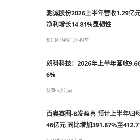
驰诚股份2026上半年营收1.29亿元
净利增长14.81%显韧性
和讯网
1评论
13小时前
朗科科技：2026年上半年营收9.66
6%
财闻
-5小时前
百奥赛图-B发盈喜 预计上半年归母净
46亿元 同比增加391.87%至412.7