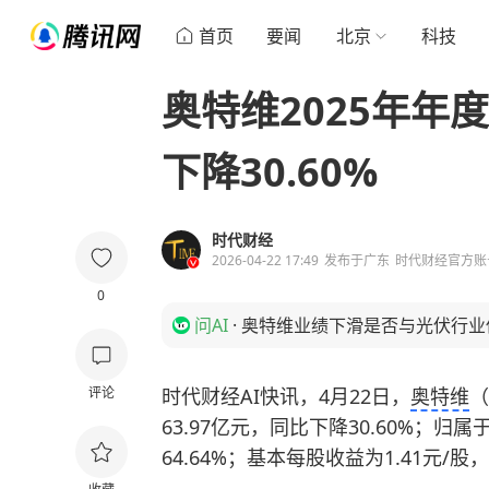
首页
要闻
北京
科技
奥特维2025年年度
下降30.60%
时代财经
2026-04-22 17:49
发布于
广东
时代财经官方账
0
问AI
·
奥特维业绩下滑是否与光伏行业
评论
时代财经AI快讯，4月22日，
奥特维
（
63.97亿元，同比下降30.60%；
64.64%；基本每股收益为1.41元/股，