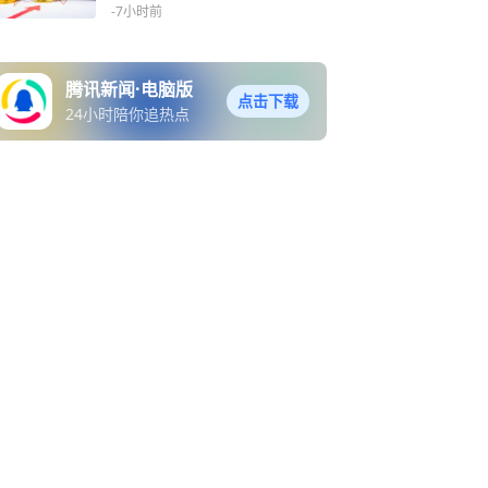
联交易毛利率“倒挂”引监管
-7小时前
追问｜读懂IPO
腾讯新闻·电脑版
点击下载
24小时陪你追热点