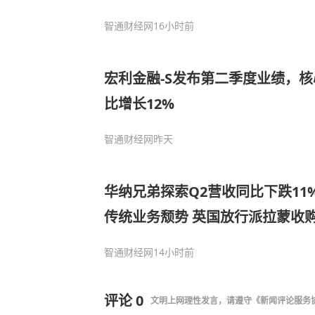
智通财经网
16小时前
宏利金融-S发布第二季度业绩，核
比增长12%
智通财经网
昨天
华纳兄弟探索Q2营收同比下跌11
传统业务颓势 英国放行派拉蒙收
智通财经网
14小时前
评论
0
文明上网理性发言，请遵守
《新闻评论服务