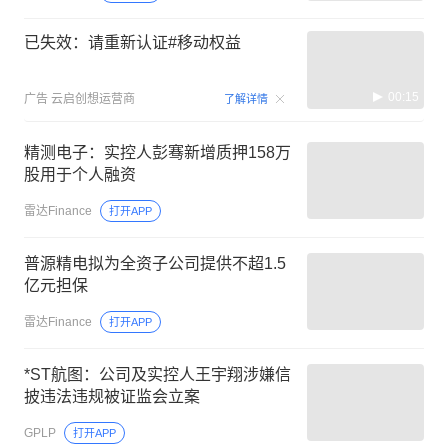
已失效：请重新认证#移动权益
00:15
广告
云启创想运营商
了解详情
精测电子：实控人彭骞新增质押158万
股用于个人融资
雷达Finance
打开APP
普源精电拟为全资子公司提供不超1.5
亿元担保
雷达Finance
打开APP
*ST航图：公司及实控人王宇翔涉嫌信
披违法违规被证监会立案
GPLP
打开APP