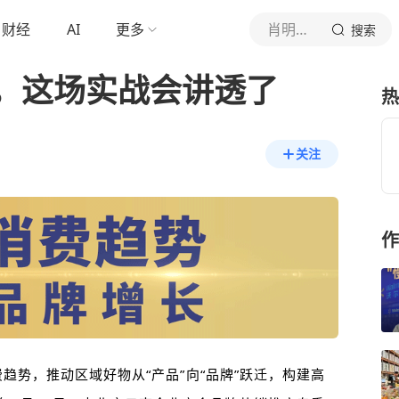
财经
AI
更多
肖明超趋势观察
搜索
，这场实战会讲透了
热
关注
作
趋势，推动区域好物从“产品”向“品牌”跃迁，构建高