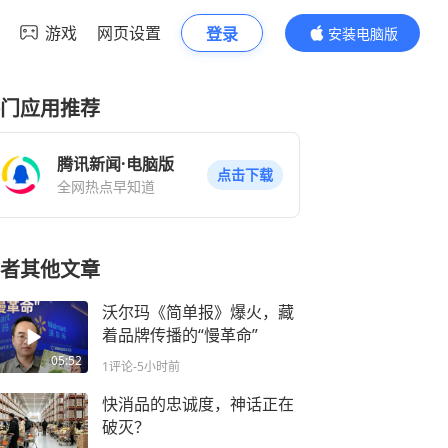
游戏
网页设置
登录
安装电脑版
内容更精彩
门应用推荐
腾讯新闻·电脑版
点击下载
全网热点早知道
者其他文章
沃尔玛《简单报》爆火，藏
着品牌传播的“慢革命”
05:52
1评论
-5小时前
快消品的忠诚度，神话正在
破灭？