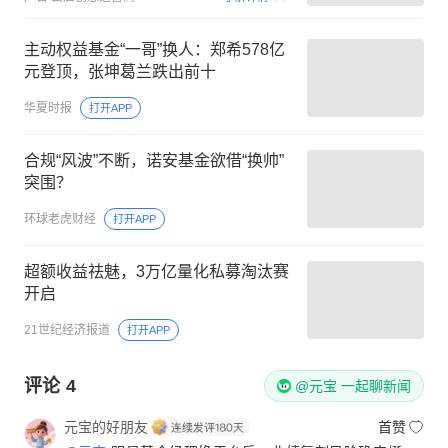
主动权益基金“一哥”换人：郑希578亿
元登顶，张坤葛兰跌出前十
华夏时报
打开APP
合规“风波”不断，诺安基金欲借“换帅”
突围？
环球老虎财经
打开APP
超额收益祛魅，3万亿量化私募淘汰赛
开启
21世纪经济报道
打开APP
评论
4
@元宝 一起聊新闻
元宝的好朋友
首赞