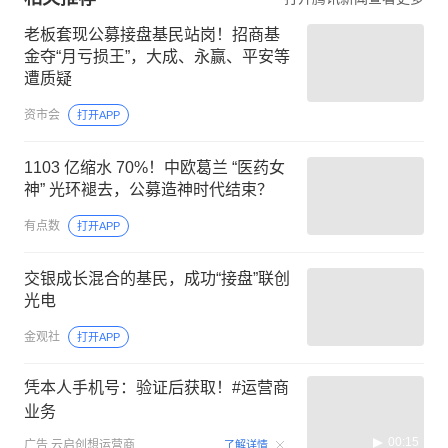
老板套现公募接盘基民站岗！招商基
金夺“月亏损王”，大成、永赢、平安等
遭质疑
资市会
打开APP
1103 亿缩水 70%！中欧葛兰 “医药女
神” 光环褪去，公募造神时代结束？
有点数
打开APP
交银成长混合的基民，成功“接盘”联创
光电
金观社
打开APP
凭本人手机号：验证后获取！#运营商
业务
00:15
广告
云启创想运营商
了解详情