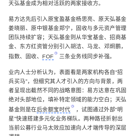
天弘基金成为相对活跃的两家接收方。
易方达先后引入原宝盈基金杨思亮、原天弘基金
姜晓丽、原中银基金郑宁，固收与多元资产管理
团队持续扩容；天弘基金则从华宝基金、招商基
金、东方红资管分别引入胡洁、马龙、邓炯鹏，
指数、固收、
FOF
三条业务线同步补强。
业内人士分析认为，表面看是两家机构各自“招
兵买马”，但细究其人才引入的方向与背景，两
者呈现出截然不同的战略意图：易方达意在巩固
绝对头部地位，填补特定领域的能力空白；天弘
基金则是在
后余额宝时代
，试图通过外部“明
星”快速搭建多元化业务梯队。两种路径折射出
当前公募行业马太效应加速向人才端传导的深层