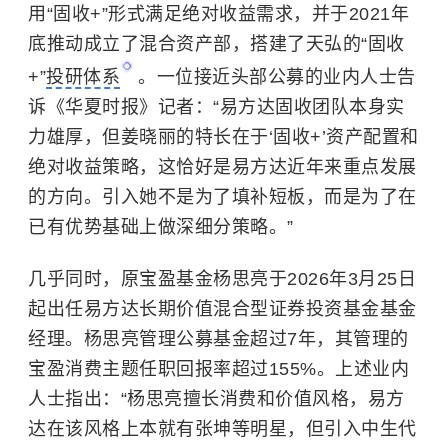
用“固收+”形式满足绝对收益需求，并于2021年
底推动成立了混合资产部，搭建了天弘的“固收
+”
投研体系
。一位接近头部公募的业内人士告
诉《华夏时报》记者：“易方达固收团队本身实
力雄厚，但姜晓丽的特长在于‘固收+’资产配置和
绝对收益策略，这恰好是易方达近年来重点发展
的方向。引入她不是为了填补短板，而是为了在
已有优势基础上做深细分策略。”
几乎同时，原宝盈基金杨思亮于2026年3月25日
起出任易方达长期价值混合型证券投资基金基金
经理。杨思亮管理
公募基金
超过7年，其管理的
宝盈消费主题任职回报率超过155%。上述业内
人士指出：“杨思亮擅长消费和价值风格，易方
达在该风格上本就有张坤等明星，但引入中生代