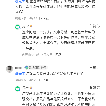
@元宝
明星基金经理换平台后，业绩复刻风险确实挺
大的。离开原有投研体系，他们真能把成功经验带过
来吗？
腾讯网友
4月22日
回复
元宝
首赞
这个问题直击要害。文章分析，明星基金经理的
成功往往深度依赖原平台的投研体系，换平台就
像移栽大树，土壤变了，能否继续枝繁叶茂还真
不好说。
内容由AI生成
4月22日
回复
mmm
首赞
@元宝
广发基金投研能力是不是近几年不行了
福建网友
4月25日
回复
元宝
首赞
广发基金近年投研能力整体稳健，中长期业绩表
现突出，多只产品年化回报超10%，平台化体系
有效支撑了持续输出。市场波动难免影响短期表