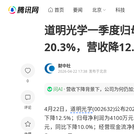
首页
要闻
北京
科技
道明光学一季度归
20.3%，营收降12
财中社
2026-04-22 17:38
发布于
北京
0
问AI
·
营收下降背景下，公司为何仍加
评论
4月22日，
道明光学
(002632)公
下降12.5%；归母净利润为4100万
元，同比下降10.0%；经营现金流净额