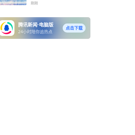
批复
刚刚
腾讯新闻·电脑版
点击下载
24小时陪你追热点