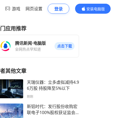
游戏
网页设置
登录
安装电脑版
内容更精彩
门应用推荐
腾讯新闻·电脑版
点击下载
全网热点早知道
者其他文章
天瑞仪器：立多虚拟减持4.9
6万股 持股降至5%以下
刚刚
新铝时代：发行股份收购宏
联电子100%股权获证监会