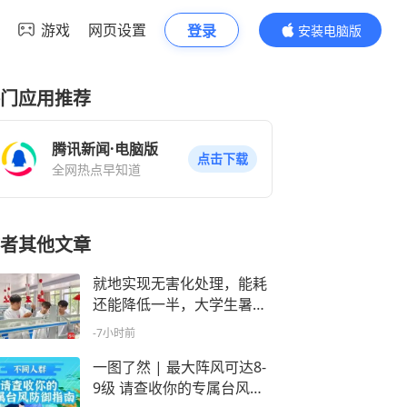
游戏
网页设置
登录
安装电脑版
内容更精彩
门应用推荐
腾讯新闻·电脑版
点击下载
全网热点早知道
者其他文章
就地实现无害化处理，能耗
还能降低一半，大学生暑期
下乡送“环保技术”
-7小时前
一图了然 | 最大阵风可达8-
9级 请查收你的专属台风防