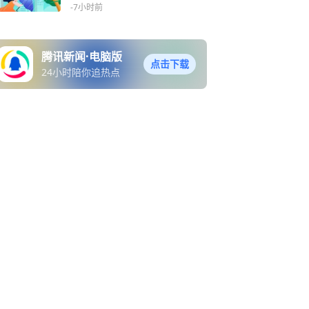
御指南
-7小时前
腾讯新闻·电脑版
点击下载
24小时陪你追热点