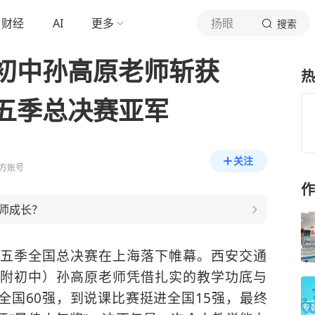
财经
AI
更多
扬眼
搜索
初中孙高原老师斩获
热
五季总决赛亚军
关注
方账号
作
师成长？
五季全国总决赛在上海落下帷幕。西安交通
附初中）孙高原老师凭借扎实的教学功底与
全国60强，到说课比赛挺进全国15强，最终