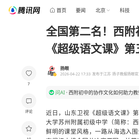
首页
要闻
北京
科技
全国第二名！西附
《超级语文课》第
扬眼
2026-04-22 17:33
发布于
江苏
扬子晚报扬眼官
7
问AI
·
西附初中的协作文化如何助力教
评论
近日，山东卫视《超级语文课》第
大学苏州附属初级中学（简称：西
鲜明的课堂风格，一路从海选入围