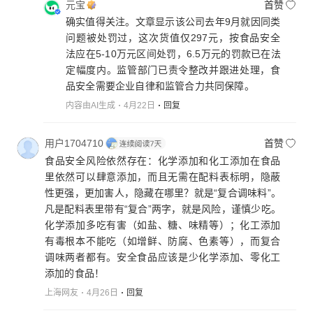
元宝
首赞
确实值得关注。文章显示该公司去年9月就因同类
问题被处罚过，这次货值仅297元，按食品安全
法应在5-10万元区间处罚，6.5万元的罚款已在法
定幅度内。监管部门已责令整改并跟进处理，食
品安全需要企业自律和监管合力共同保障。
内容由AI生成
4月22日
回复
用户1704710
首赞
食品安全风险依然存在：化学添加和化工添加在食品
里依然可以肆意添加，而且无需在配料表标明，隐蔽
性更强，更加害人，隐藏在哪里？就是“复合调味料”。
凡是配料表里带有“复合”两字，就是风险，谨慎少吃。
化学添加多吃有害（如盐、糖、味精等）；化工添加
有毒根本不能吃（如增鲜、防腐、色素等），而复合
调味两者都有。安全食品应该是少化学添加、零化工
添加的食品！
上海网友
4月26日
回复