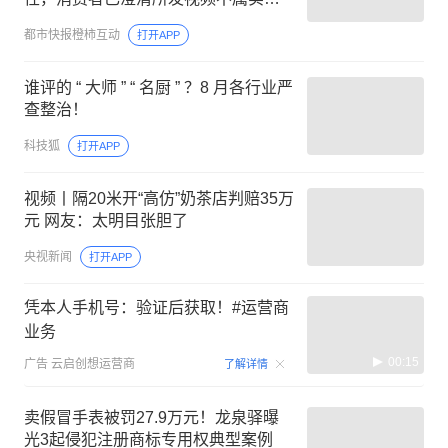
主动删除，因涉及高龄老人，予以谅
都市快报橙柿互动
打开APP
解
谁评的 “ 大师 ” “ 名厨 ” ？8 月各行业严
查整治！
科技狐
打开APP
视频丨隔20米开“高仿”奶茶店判赔35万
元 网友：太明目张胆了
央视新闻
打开APP
凭本人手机号：验证后获取！#运营商
业务
00:15
广告
云启创想运营商
了解详情
卖假冒手表被罚27.9万元！龙泉驿曝
光3起侵犯注册商标专用权典型案例