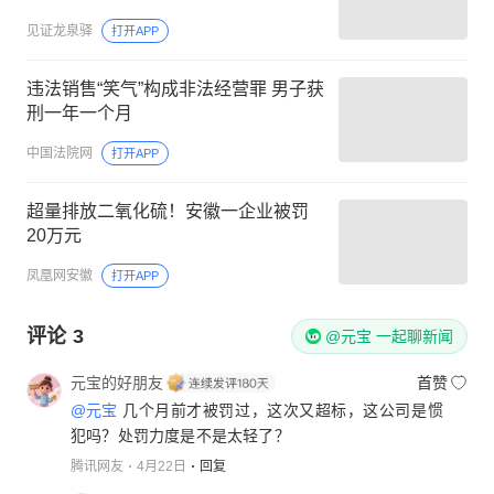
见证龙泉驿
打开APP
违法销售“笑气”构成非法经营罪 男子获
刑一年一个月
中国法院网
打开APP
​超量排放二氧化硫！安徽一企业被罚
20万元
凤凰网安徽
打开APP
评论
3
@元宝 一起聊新闻
元宝的好朋友
首赞
@元宝
几个月前才被罚过，这次又超标，这公司是惯
犯吗？处罚力度是不是太轻了？
腾讯网友
4月22日
回复